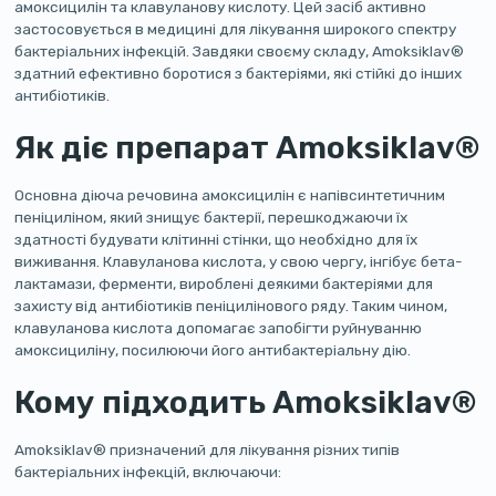
амоксицилін та клавуланову кислоту. Цей засіб активно
застосовується в медицині для лікування широкого спектру
бактеріальних інфекцій. Завдяки своєму складу, Amoksiklav®
здатний ефективно боротися з бактеріями, які стійкі до інших
антибіотиків.
Як діє препарат Amoksiklav®
Основна діюча речовина амоксицилін є напівсинтетичним
пеніциліном, який знищує бактерії, перешкоджаючи їх
здатності будувати клітинні стінки, що необхідно для їх
виживання. Клавуланова кислота, у свою чергу, інгібує бета-
лактамази, ферменти, вироблені деякими бактеріями для
захисту від антибіотиків пеніцилінового ряду. Таким чином,
клавуланова кислота допомагає запобігти руйнуванню
амоксициліну, посилюючи його антибактеріальну дію.
Кому підходить Amoksiklav®
Amoksiklav® призначений для лікування різних типів
бактеріальних інфекцій, включаючи: