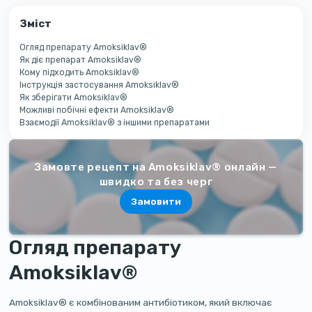
Зміст
Огляд препарату Amoksiklav®
Як діє препарат Amoksiklav®
Кому підходить Amoksiklav®
Інструкція застосування Amoksiklav®
Як зберігати Amoksiklav®
Можливі побічні ефекти Amoksiklav®
Взаємодії Amoksiklav® з іншими препаратами
Замовте рецепт на Amoksiklav® онлайн —
швидко та без черг
Замовити
Огляд препарату
Amoksiklav®
Amoksiklav® є комбінованим антибіотиком, який включає