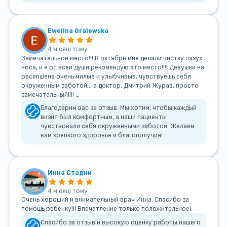
Ewelina Gralewska
4 місяці тому
Замечательное место!!! В октябре мне делали чистку пазух
носа, и я от всей души рекомендую это место!!!! Девушки на
ресепшене очень милые и улыбчивые, чувствуешь себя
окруженным заботой... а доктор, Дмитрий Журав, просто
замечательный!!!! …
Благодарим вас за отзыв. Мы хотим, чтобы каждый
визит был комфортным, а наши пациенты
чувствовали себя окруженными заботой. Желаем
вам крепкого здоровья и благополучия!
Инна Стадни
4 місяці тому
Очень хороший и внимательный врач Инна. Спасибо за
помощь ребенку!!! Впечатление только положительное!
Спасибо за отзыв и высокую оценку работы нашего