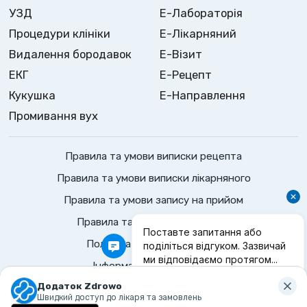
УЗД
Е-Лабораторія
Процедури клініки
Е-Лікарняний
Видалення бородавок
Е-Візит
ЕКГ
Е-Рецепт
Кукушка
Е-Направлення
Промивання вух
Правила та умови виписки рецепта
Правила та умови виписки лікарняного
Правила та умови запису на прийом
Правила та умови консультації
Політика конфіденційності
Інформаційні положення
©
2026
Zdrowo.
Всі права захищено
Додаток Zdrowo
Швидкий доступ до лікаря та замовлень