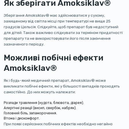
Як зберігати Amoksiklav®
Зберігання Amoksiklav® має здійснюватися у сухому,
захищеному від світла місці при температурі не вище 25
градусів Цельсія. Слідкуйте, щоб препарат був недоступний
для дітей. Також важливо слідкувати за терміном придатності
препарату та не використовувати його після закінчення
зазначеного періоду.
Можливі побічні ефекти
Amoksiklav®
Як і будь-який медичний препарат, Amoksiklav® може
викликати побічні ефекти, які у більшості випадків проходять
самостійно. До них можуть належати:
Розлади травлення (нудота, блювота, діарея).
Алергічні реакції (висип, свербіж, набряк).
Головний біль, запаморочення.
Втома і дискомфорт.
При появі серйозних побічних ефектів необхідно негайно