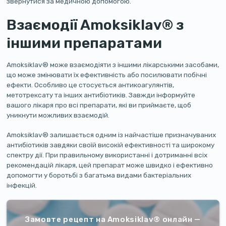
звернутися за медичною допомогою.
Взаємодії Amoksiklav® з
іншими препаратами
Amoksiklav® може взаємодіяти з іншими лікарськими засобами,
що може змінювати їх ефективність або посилювати побічні
ефекти. Особливо це стосується антикоагулянтів,
метотрексату та інших антибіотиків. Завжди інформуйте
вашого лікаря про всі препарати, які ви приймаєте, щоб
уникнути можливих взаємодій.
Amoksiklav® залишається одним із найчастіше призначуваних
антибіотиків завдяки своїй високій ефективності та широкому
спектру дії. При правильному використанні і дотриманні всіх
рекомендацій лікаря, цей препарат може швидко і ефективно
допомогти у боротьбі з багатьма видами бактеріальних
інфекцій.
Замовте рецепт на Amoksiklav® онлайн —