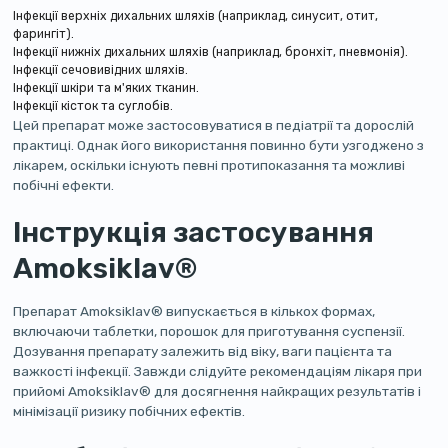
Інфекції верхніх дихальних шляхів (наприклад, синусит, отит,
фарингіт).
Інфекції нижніх дихальних шляхів (наприклад, бронхіт, пневмонія).
Інфекції сечовивідних шляхів.
Інфекції шкіри та м'яких тканин.
Інфекції кісток та суглобів.
Цей препарат може застосовуватися в педіатрії та дорослій
практиці. Однак його використання повинно бути узгоджено з
лікарем, оскільки існують певні протипоказання та можливі
побічні ефекти.
Інструкція застосування
Amoksiklav®
Препарат Amoksiklav® випускається в кількох формах,
включаючи таблетки, порошок для приготування суспензії.
Дозування препарату залежить від віку, ваги пацієнта та
важкості інфекції. Завжди слідуйте рекомендаціям лікаря при
прийомі Amoksiklav® для досягнення найкращих результатів і
мінімізації ризику побічних ефектів.