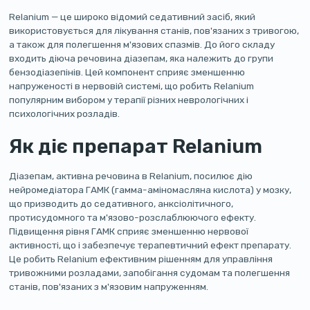
Relanium — це широко відомий седативний засіб, який
використовується для лікування станів, пов'язаних з тривогою,
а також для полегшення м'язових спазмів. До його складу
входить діюча речовина діазепам, яка належить до групи
бензодіазепінів. Цей компонент сприяє зменшенню
напруженості в нервовій системі, що робить Relanium
популярним вибором у терапії різних неврологічних і
психологічних розладів.
Як діє препарат Relanium
Діазепам, активна речовина в Relanium, посилює дію
нейромедіатора ГАМК (гамма-аміномасляна кислота) у мозку,
що призводить до седативного, анксіолітичного,
протисудомного та м'язово-розслаблюючого ефекту.
Підвищення рівня ГАМК сприяє зменшенню нервової
активності, що і забезпечує терапевтичний ефект препарату.
Це робить Relanium ефективним рішенням для управління
тривожними розладами, запобігання судомам та полегшення
станів, пов'язаних з м'язовим напруженням.