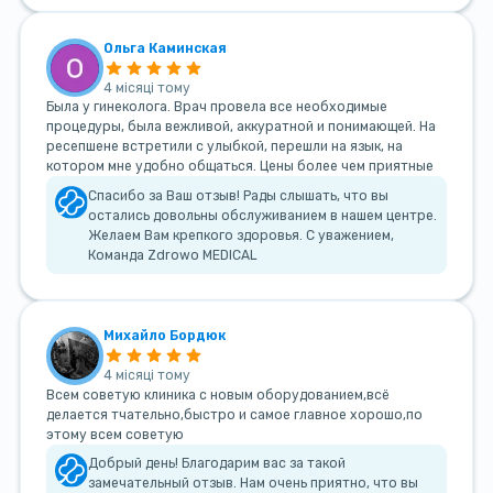
Ольга Каминская
4 місяці тому
Была у гинеколога. Врач провела все необходимые
процедуры, была вежливой, аккуратной и понимающей. На
ресепшене встретили с улыбкой, перешли на язык, на
котором мне удобно общаться. Цены более чем приятные
Спасибо за Ваш отзыв! Рады слышать, что вы
остались довольны обслуживанием в нашем центре.
Желаем Вам крепкого здоровья. С уважением,
Команда Zdrowo MEDICAL
Михайло Бордюк
4 місяці тому
Всем советую клиника с новым оборудованием,всё
делается тчательно,быстро и самое главное хорошо,по
этому всем советую
Добрый день! Благодарим вас за такой
замечательный отзыв. Нам очень приятно, что вы