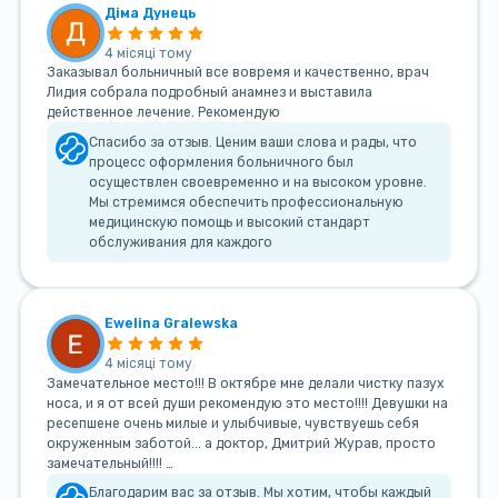
Діма Дунець
4 місяці тому
Заказывал больничный все вовремя и качественно, врач
Лидия собрала подробный анамнез и выставила
действенное лечение. Рекомендую
Спасибо за отзыв. Ценим ваши слова и рады, что
процесс оформления больничного был
осуществлен своевременно и на высоком уровне.
Мы стремимся обеспечить профессиональную
медицинскую помощь и высокий стандарт
обслуживания для каждого
Ewelina Gralewska
4 місяці тому
Замечательное место!!! В октябре мне делали чистку пазух
носа, и я от всей души рекомендую это место!!!! Девушки на
ресепшене очень милые и улыбчивые, чувствуешь себя
окруженным заботой... а доктор, Дмитрий Журав, просто
замечательный!!!! …
Благодарим вас за отзыв. Мы хотим, чтобы каждый