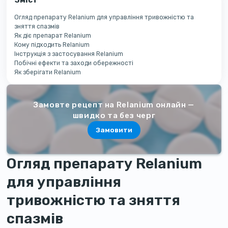
Огляд препарату Relanium для управління тривожністю та
зняття спазмів
Як діє препарат Relanium
Кому підходить Relanium
Інструкція з застосування Relanium
Побічні ефекти та заходи обережності
Як зберігати Relanium
Замовте рецепт на Relanium онлайн —
швидко та без черг
Замовити
Огляд препарату Relanium
для управління
тривожністю та зняття
спазмів