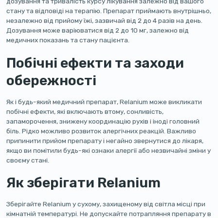
дозування та тривалість курсу лікування залежно від вашого
стану та відповіді на терапію. Препарат приймають внутрішньо,
незалежно від прийому їжі, зазвичай від 2 до 4 разів на день.
Дозування може варіюватися від 2 до 10 мг, залежно від
медичних показань та стану пацієнта.
Побічні ефекти та заходи
обережності
Як і будь-який медичний препарат, Relanium може викликати
побічні ефекти, які включають втому, сонливість,
запаморочення, знижену координацію рухів і іноді головний
біль. Рідко можливо розвиток алергічних реакцій. Важливо
припинити прийом препарату і негайно звернутися до лікаря,
якщо ви помітили будь-які ознаки алергії або незвичайні зміни у
своєму стані.
Як зберігати Relanium
Зберігайте Relanium у сухому, захищеному від світла місці при
кімнатній температурі. Не допускайте потрапляння препарату в