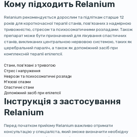
Кому підходить Relanium
Relanium рекомендується дорослим та підліткам старше 12
років для короткочасної терапії станів, пов'язаних з надмірною
тривожністю, стресом та психосоматичними розладами. Також
препарат може бути призначений для лікування спастичних
станів, викликаних центральною нервовою системою, таких як
церебральний параліч, а також як допоміжний засіб при
комплексній терапії епілепсії.
Стани, пов'язані з тривогою
Стрес і напруження
Неврози та психосоматичні розлади
М'язові спазми
Спастичні стани
Допоміжний засіб при епілепсії
Інструкція з застосування
Relanium
Перед початком прийому Relanium важливо отримати
консультацію у спеціаліста, який зможе визначити необхідну