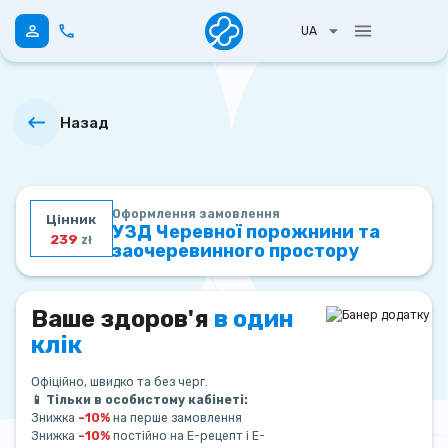
UA
Назад
Оформлення замовлення
Цінник
УЗД Черевної порожнини та
239
zł
заочеревинного простору
Ваше здоров'я
в один
клік
Офіційно, швидко та без черг.
📱 Тільки в особистому кабінеті:
Знижка
–10%
на перше замовлення
Знижка
–10%
постійно на Е-рецепт і Е-