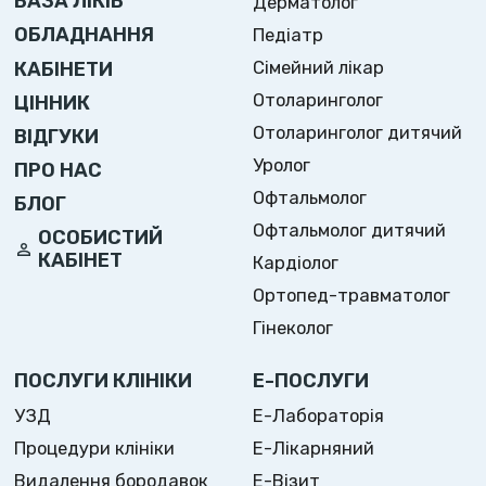
БАЗА ЛІКІВ
Дерматолог
ОБЛАДНАННЯ
Педіатр
Сімейний лікар
КАБІНЕТИ
Отоларинголог
ЦІННИК
Отоларинголог дитячий
ВІДГУКИ
Уролог
ПРО НАС
Офтальмолог
БЛОГ
Офтальмолог дитячий
ОСОБИСТИЙ
КАБІНЕТ
Кардіолог
Ортопед-травматолог
Гінеколог
ПОСЛУГИ КЛІНІКИ
Е-ПОСЛУГИ
УЗД
Е-Лабораторія
Процедури клініки
Е-Лікарняний
Видалення бородавок
Е-Візит