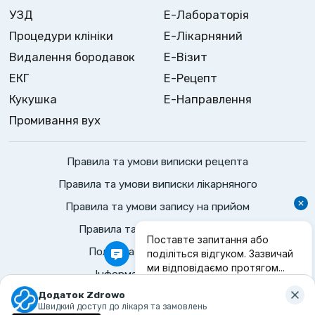
УЗД
Е-Лабораторія
Процедури клініки
Е-Лікарняний
Видалення бородавок
Е-Візит
ЕКГ
Е-Рецепт
Кукушка
Е-Направлення
Промивання вух
Правила та умови виписки рецепта
Правила та умови виписки лікарняного
Правила та умови запису на прийом
Правила та умови консультації
Політика конфіденційності
Інформаційні положення
©
2026
Zdrowo.
Всі права захищено
Додаток Zdrowo
Швидкий доступ до лікаря та замовлень