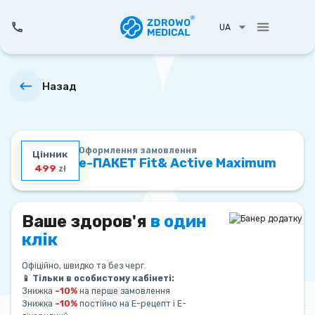
UA
Назад
Оформлення замовлення
Цінник
е-ПАКЕТ Fit& Active Maximum
499
zł
Ваше здоров'я
в один
клік
Офіційно, швидко та без черг.
📱 Тільки в особистому кабінеті:
Знижка
–10%
на перше замовлення
Знижка
–10%
постійно на Е-рецепт і Е-