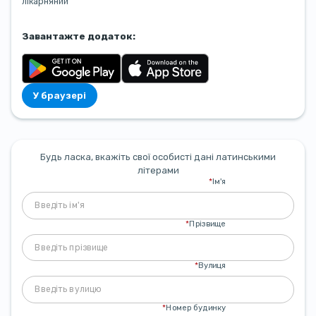
лікарняний
Завантажте додаток:
У браузері
Будь ласка, вкажіть свої особисті дані латинськими
літерами
*
Ім'я
*
Прізвище
*
Вулиця
*
Номер будинку