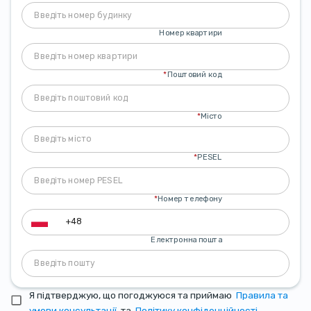
Номер квартири
*
Поштовий код
*
Місто
*
PESEL
*
Номер телефону
Електронна пошта
Я підтверджую, що погоджуюся та приймаю
Правила та
умови консультації
та
Політику конфіденційності