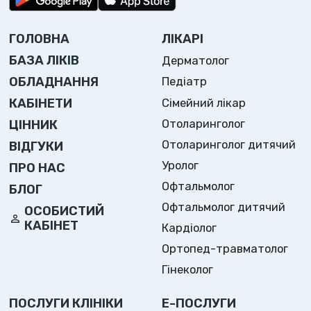
ГОЛОВНА
ЛІКАРІ
БАЗА ЛІКІВ
Дерматолог
ОБЛАДНАННЯ
Педіатр
Сімейний лікар
КАБІНЕТИ
Отоларинголог
ЦІННИК
Отоларинголог дитячий
ВІДГУКИ
Уролог
ПРО НАС
Офтальмолог
БЛОГ
Офтальмолог дитячий
ОСОБИСТИЙ
КАБІНЕТ
Кардіолог
Ортопед-травматолог
Гінеколог
ПОСЛУГИ КЛІНІКИ
Е-ПОСЛУГИ