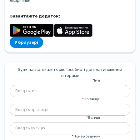
лікарняний
Завантажте додаток:
У браузері
Будь ласка, вкажіть свої особисті дані латинськими
літерами
*
Ім'я
*
Прізвище
*
Вулиця
*
Номер будинку