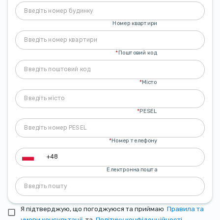
Номер квартири
*
Поштовий код
*
Місто
*
PESEL
*
Номер телефону
Електронна пошта
Я підтверджую, що погоджуюся та приймаю
Правила та
умови консультації
та
Політику конфіденційності