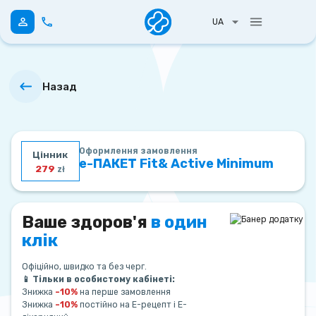
UA
Назад
Оформлення замовлення
Цінник
е-ПАКЕТ Fit& Active Minimum
279
zł
Ваше здоров'я
в один
клік
Офіційно, швидко та без черг.
📱 Тільки в особистому кабінеті:
Знижка
–10%
на перше замовлення
Знижка
–10%
постійно на Е-рецепт і Е-