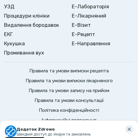
УЗД
Е-Лабораторія
Процедури клініки
Е-Лікарняний
Видалення бородавок
Е-Візит
ЕКГ
Е-Рецепт
Кукушка
Е-Направлення
Промивання вух
Правила та умови виписки рецепта
Правила та умови виписки лікарняного
Правила та умови запису на прийом
Правила та умови консультації
Політика конфіденційності
Інформаційні положення
©
2026
Zdrowo.
Всі права захищено
Додаток Zdrowo
Швидкий доступ до лікаря та замовлень