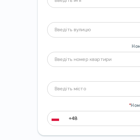
Ном
*
Ном