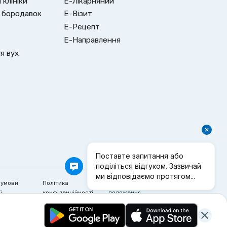
клініки
Е-Лікарняний
 бородавок
Е-Візит
Е-Рецепт
Е-Направлення
я вух
 умови
Політика
Інформаційні
ї
конфіденційності
положення