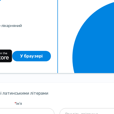
Е-лікарняний
У браузері
ані латинськими літерами
*
Ім'я