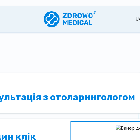
U
ультація з отоларингологом
дин клік