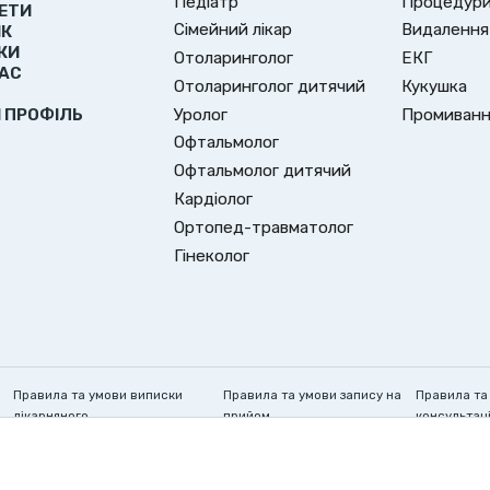
Педіатр
Процедури 
ЕТИ
Сімейний лікар
Видалення
ИК
КИ
Отоларинголог
ЕКГ
НАС
Отоларинголог дитячий
Кукушка
Уролог
Промиванн
Й ПРОФІЛЬ
Офтальмолог
Офтальмолог дитячий
Кардіолог
Ортопед-травматолог
Гінеколог
Правила та умови виписки
Правила та умови запису на
Правила та
лікарняного
прийом
консультаці
Створюємо здорове майбутнє!