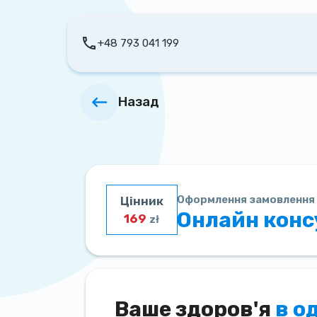
+48 793 041 199
Назад
Оформлення замовлення
Цінник
Онлайн конс
169
zł
Ваше здоров'я
в о