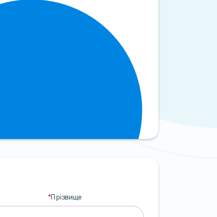
*
Прізвище