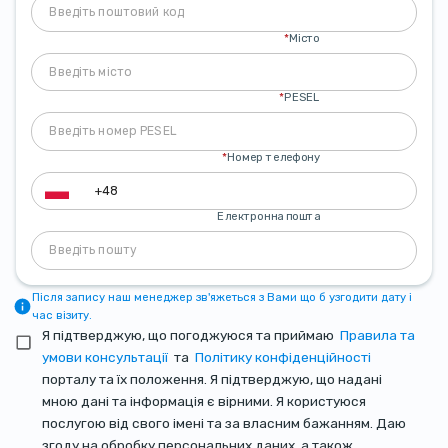
*
Місто
*
PESEL
*
Номер телефону
Електронна пошта
Після запису наш менеджер зв'яжеться з Вами що б узгодити дату і
час візиту.
Я підтверджую, що погоджуюся та приймаю
Правила та
умови консультації
та
Політику конфіденційності
порталу та їх положення. Я підтверджую, що надані
мною дані та інформація є вірними. Я користуюся
послугою від свого імені та за власним бажанням. Даю
згоду на обробку персональних даних, а також