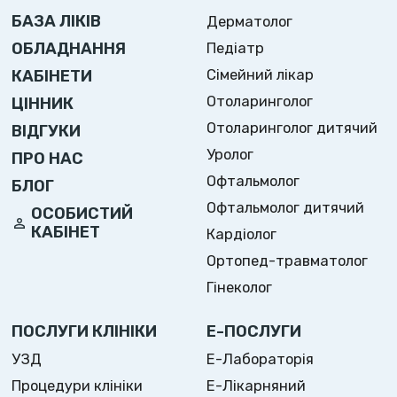
БАЗА ЛІКІВ
Дерматолог
ОБЛАДНАННЯ
Педіатр
Сімейний лікар
КАБІНЕТИ
Отоларинголог
ЦІННИК
Отоларинголог дитячий
ВІДГУКИ
Уролог
ПРО НАС
Офтальмолог
БЛОГ
Офтальмолог дитячий
ОСОБИСТИЙ
КАБІНЕТ
Кардіолог
Ортопед-травматолог
Гінеколог
ПОСЛУГИ КЛІНІКИ
Е-ПОСЛУГИ
УЗД
Е-Лабораторія
Процедури клініки
Е-Лікарняний