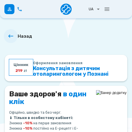
UA
Назад
Оформлення замовлення
Цінник
Консультація з дитячим
219
zł
отоларингологом у Познані
Ваше здоров'я
в один
клік
Офіційно, швидко та без черг.
📱 Тільки в особистому кабінеті:
Знижка
–10%
на перше замовлення
Знижка
–10%
постійно на Е-рецепт і Е-