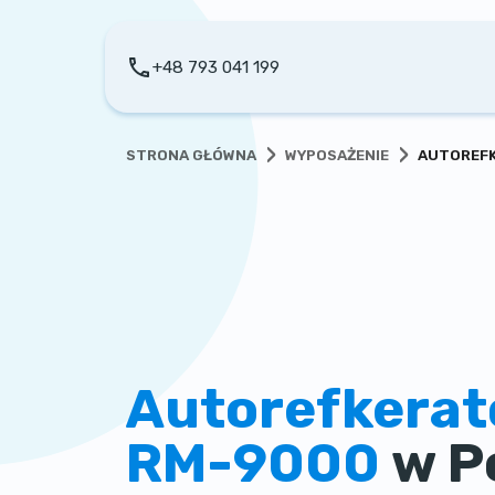
+48 793 041 199
›
›
STRONA GŁÓWNA
WYPOSAŻENIE
AUTOREFK
Autorefkerat
RM-9000
w P