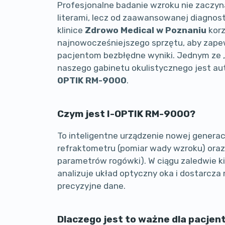
Profesjonalne badanie wzroku nie zaczyna
literami, lecz od zaawansowanej diagnos
klinice
Zdrowo Medical w Poznaniu
kor
najnowocześniejszego sprzętu, aby zap
pacjentom bezbłędne wyniki. Jednym ze 
naszego gabinetu okulistycznego jest a
OPTIK RM-9000
.
Czym jest I-OPTIK RM-9000?
To inteligentne urządzenie nowej generacj
refraktometru (pomiar wady wzroku) oraz
parametrów rogówki). W ciągu zaledwie k
analizuje układ optyczny oka i dostarcz
precyzyjne dane.
Dlaczego jest to ważne dla pacjen