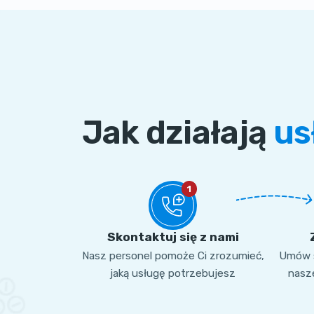
Jak działają
us
1
Skontaktuj się z nami
Nasz personel pomoże Ci zrozumieć,
Umów s
jaką usługę potrzebujesz
nasze