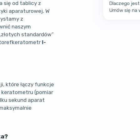
 się od tablicy z
Dlaczego jest
Umów się na 
tyki aparaturowej. W
zystamy z
ewnić naszym
„złotych standardów”
utorefkeratometr
I-
i, które łączy funkcje
 keratometru (pomiar
ilku sekund aparat
a maksymalnie
ta?