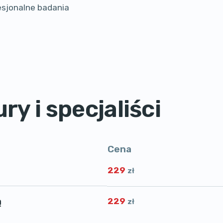
sjonalne badania
ry i specjaliści
Cena
229
zł
ą
229
zł