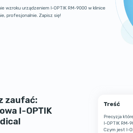
e wzroku urządzeniem I-OPTIK RM-9000 w klinice
, profesjonalnie. Zapisz się!
z zaufać:
Treść
owa I-OPTIK
Precyzja któ
dical
I-OPTIK RM-9
Czym jest I-