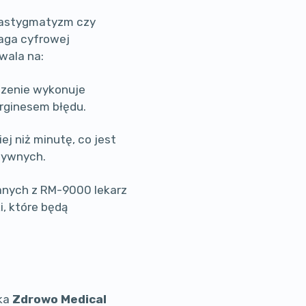
k astygmatyzm czy
aga cyfrowej
wala na:
zenie wykonuje
rginesem błędu.
j niż minutę, co jest
ktywnych.
nych z RM-9000 lekarz
, które będą
ika
Zdrowo Medical