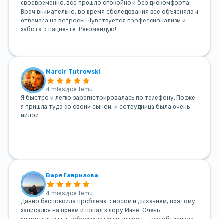
своевременно, все прошло спокойно и без дискомфорта.
Врач внимательно, во время обследования все объясняла и
отвечала на вопросы. Чувствуется профессионализм и
забота о пациенте. Рекомендую!
Marcin Tutrowski
4 miesiące temu
Я быстро и легко зарегистрировалась по телефону. Позже
я пришла туда со своим сыном, и сотрудница была очень
милой.
Варя Гаврилова
4 miesiące temu
Давно беспокоила проблема с носом и дыханием, поэтому
записался на приём и попал к лору Инне. Очень