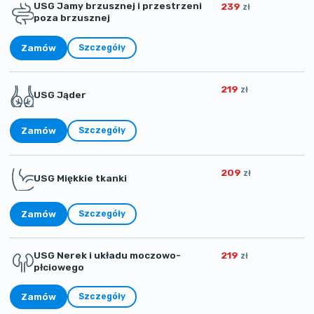
USG Jamy brzusznej i przestrzeni
239
zł
poza brzusznej
Zamów
Szczegóły
219
zł
USG Jąder
Zamów
Szczegóły
209
zł
USG Miękkie tkanki
Zamów
Szczegóły
USG Nerek i układu moczowo-
219
zł
płciowego
Zamów
Szczegóły