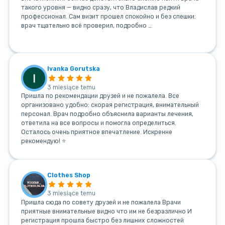
такого уровня — видно сразу, что Владислав редкий
профессионал. Сам визит прошел спокойно и без спешки:
врач тщательно всё проверил, подробно …
Ivanka Gorutska
3 miesiące temu
Пришла по рекомендации друзей и не пожалела. Все
организовано удобно: скорая регистрация, внимательный
персонал. Врач подробно объяснила варианты лечения,
ответила на все вопросы и помогла определиться.
Осталось очень приятное впечатление. Искренне
рекомендую! ⭐
Clothes Shop
3 miesiące temu
Пришла сюда по совету друзей и не пожалела Врачи
приятные внимательные видно что им не безразлично И
регистрация прошла быстро без лишних сложностей