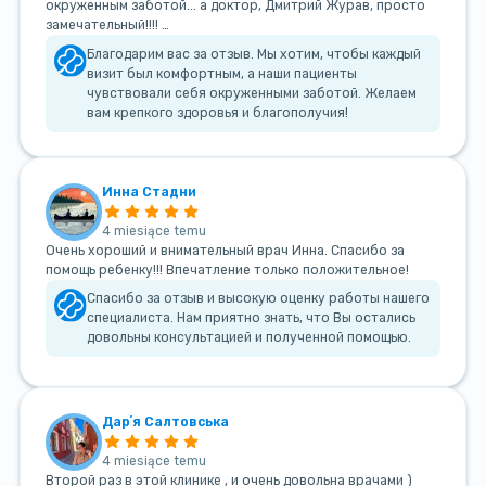
окруженным заботой... а доктор, Дмитрий Журав, просто
замечательный!!!! …
Благодарим вас за отзыв. Мы хотим, чтобы каждый
визит был комфортным, а наши пациенты
чувствовали себя окруженными заботой. Желаем
вам крепкого здоровья и благополучия!
Инна Стадни
4 miesiące temu
Очень хороший и внимательный врач Инна. Спасибо за
помощь ребенку!!! Впечатление только положительное!
Спасибо за отзыв и высокую оценку работы нашего
специалиста. Нам приятно знать, что Вы остались
довольны консультацией и полученной помощью.
Дарʼя Салтовська
4 miesiące temu
Второй раз в этой клинике , и очень довольна врачами )