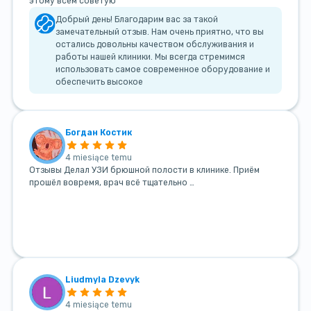
этому всем советую
Добрый день! Благодарим вас за такой
замечательный отзыв. Нам очень приятно, что вы
остались довольны качеством обслуживания и
работы нашей клиники. Мы всегда стремимся
использовать самое современное оборудование и
обеспечить высокое
Богдан Костик
4 miesiące temu
Отзывы Делал УЗИ брюшной полости в клинике. Приём
прошёл вовремя, врач всё тщательно …
Liudmyla Dzevyk
4 miesiące temu