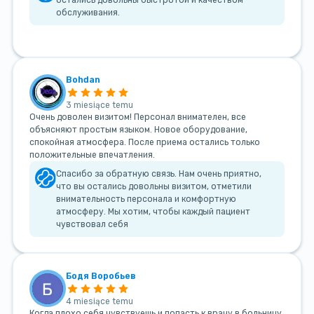
остались довольны быстротой и качеством
обслуживания.
Bohdan
3 miesiące temu
Очень доволен визитом! Персонал внимателен, все
объясняют простым языком. Новое оборудование,
спокойная атмосфера. После приема остались только
положительные впечатления.
Спасибо за обратную связь. Нам очень приятно,
что вы остались довольны визитом, отметили
внимательность персонала и комфортную
атмосферу. Мы хотим, чтобы каждый пациент
чувствовал себя
Бодя Воробьев
4 miesiące temu
Когда плохо себя чувствуешь и попасть к врачу в больницу