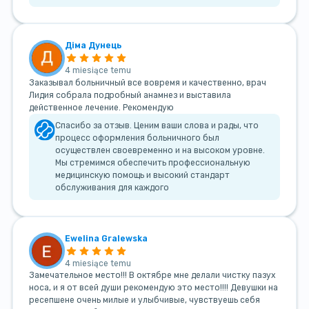
Діма Дунець
4 miesiące temu
Заказывал больничный все вовремя и качественно, врач
Лидия собрала подробный анамнез и выставила
действенное лечение. Рекомендую
Спасибо за отзыв. Ценим ваши слова и рады, что
процесс оформления больничного был
осуществлен своевременно и на высоком уровне.
Мы стремимся обеспечить профессиональную
медицинскую помощь и высокий стандарт
обслуживания для каждого
Ewelina Gralewska
4 miesiące temu
Замечательное место!!! В октябре мне делали чистку пазух
носа, и я от всей души рекомендую это место!!!! Девушки на
ресепшене очень милые и улыбчивые, чувствуешь себя