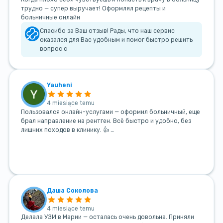
трудно — супер выручает! Оформлял рецепты и
больничные онлайн
Спасибо за Ваш отзыв! Рады, что наш сервис
оказался для Вас удобным и помог быстро решить
вопрос с
Yauheni
4 miesiące temu
Пользовался онлайн-услугами — оформил больничный, еще
брал направление на рентген. Всё быстро и удобно, без
лишних походов в клинику. 👍 …
Даша Соколова
4 miesiące temu
Делала УЗИ в Марии — осталась очень довольна. Приняли