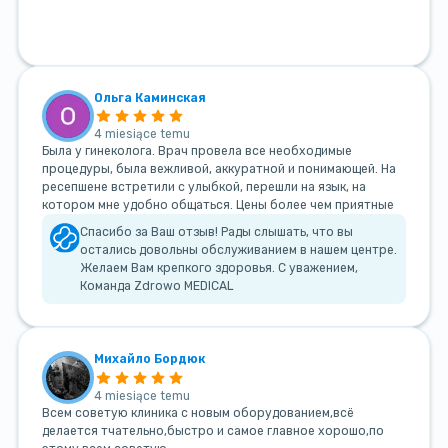
Ольга Каминская
4 miesiące temu
Была у гинеколога. Врач провела все необходимые
процедуры, была вежливой, аккуратной и понимающей. На
ресепшене встретили с улыбкой, перешли на язык, на
котором мне удобно общаться. Цены более чем приятные
Спасибо за Ваш отзыв! Рады слышать, что вы
остались довольны обслуживанием в нашем центре.
Желаем Вам крепкого здоровья. С уважением,
Команда Zdrowo MEDICAL
Михайло Бордюк
4 miesiące temu
Всем советую клиника с новым оборудованием,всё
делается тчательно,быстро и самое главное хорошо,по