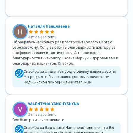
Наталля Панцялеева
3 miesiące temu
Обращалась несколько раз к гастроэнтерологу Сергею
Березовскому. Хочу выразить благодарность доктору за
профессионализм и тактичность . А так же слова
благодарности гинекологу Оксане Мариук. Здоровья вам и
благодарных пациентов. Спасибо.
Спасибо за отзыв и высокую оценку нашей работы!
Мы рады, что Вы остались довольны качеством
медицинской помощи и внимательным
VALENTYNA YANCHYSHYNA
3 miesiące temu
Все быстро и качественно ❣️
Спасибо за Ваш отзыв! Нам очень приятно, что Вы