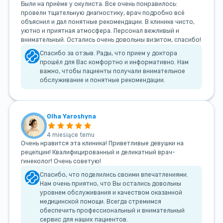
Были на приёме у окулиста. Все очень понравилось:
провели тщательную диагностику, врач подробно всё
объяснил и дал понятные рекомендации. В клинике чисто,
уютно и приятная атмосфера. Персонал вежливый и
внимательный. Остались очень довольны визитом, спасибо!
Спасибо за отзыв. Рады, что прием у доктора
прошёл для Вас комфортно и информативно. Нам
важно, чтобы пациенты получали внимательное
обслуживание и понятные рекомендации.
Olha Yaroshyna
4 miesiące temu
Очень нравится эта клиника! Приветливые девушки на
рецепции! Квалифицированный и деликатный врач-
гинеколог! Очень советую!
Спасибо, что поделились своими впечатлениями.
Нам очень приятно, что Вы остались довольны
уровнем обслуживания и качеством оказанной
медицинской помощи. Всегда стремимся
обеспечить профессиональный и внимательный
сервис для наших пациентов.