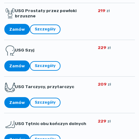
USG Prostaty przez powłoki
219
zł
brzuszne
Zamów
Szczegóły
229
zł
USG Szyj
Zamów
Szczegóły
209
zł
USG Tarczycy, przytarczyc
Zamów
Szczegóły
229
zł
USG Tętnic obu kończyn dolnych