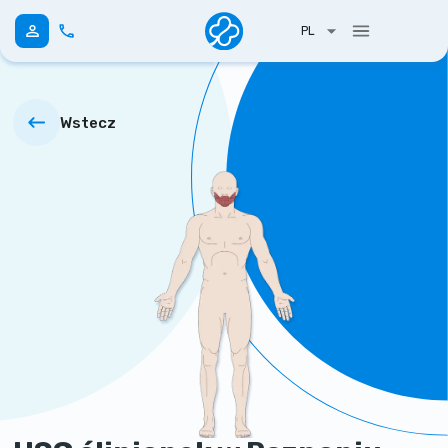
PL
Wstecz