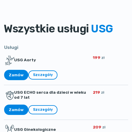
Wszystkie usługi
USG
Usługi
199
zł
USG Aorty
Zamów
Szczegóły
USG ECHO serca dla dzieci w wieku
219
zł
od 7 lat
Zamów
Szczegóły
209
zł
USG Ginekologiczne