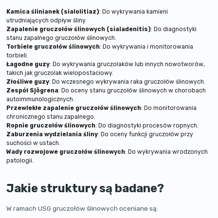
Kamica ślinianek (sialolitiaz)
: Do wykrywania kamieni
utrudniających odpływ śliny.
Zapalenie gruczołów ślinowych (sialadenitis)
: Do diagnostyki
stanu zapalnego gruczołów ślinowych.
Torbiele gruczołów ślinowych
: Do wykrywania i monitorowania
torbieli.
Łagodne guzy
: Do wykrywania gruczolaków lub innych nowotworów,
takich jak gruczolak wielopostaciowy.
Złośliwe guzy
: Do wczesnego wykrywania raka gruczołów ślinowych.
Zespół Sjögrena
: Do oceny stanu gruczołów ślinowych w chorobach
autoimmunologicznych.
Przewlekłe zapalenie gruczołów ślinowych
: Do monitorowania
chronicznego stanu zapalnego.
Ropnie gruczołów ślinowych
: Do diagnostyki procesów ropnych.
Zaburzenia wydzielania śliny
: Do oceny funkcji gruczołów przy
suchości w ustach.
Wady rozwojowe gruczołów ślinowych
: Do wykrywania wrodzonych
patologii.
Jakie struktury są badane?
W ramach USG gruczołów ślinowych oceniane są: