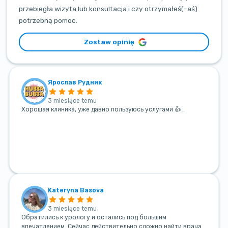
przebiegła wizyta lub konsultacja i czy otrzymałeś(-aś)
potrzebną pomoc.
Zostaw opinię
Ярослав Рудник
3 miesiące temu
Хорошая клиника, уже давно пользуюсь услугами 👍 …
Kateryna Basova
3 miesiące temu
Обратились к урологу и остались под большим
впечатлением. Сейчас действительно сложно найти врача