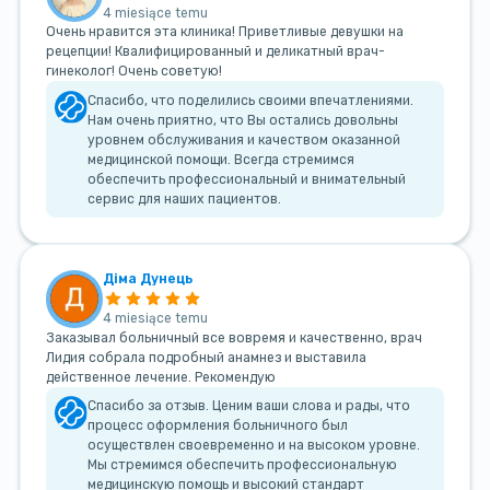
4 miesiące temu
Очень нравится эта клиника! Приветливые девушки на
рецепции! Квалифицированный и деликатный врач-
гинеколог! Очень советую!
Спасибо, что поделились своими впечатлениями.
Нам очень приятно, что Вы остались довольны
уровнем обслуживания и качеством оказанной
медицинской помощи. Всегда стремимся
обеспечить профессиональный и внимательный
сервис для наших пациентов.
Діма Дунець
4 miesiące temu
Заказывал больничный все вовремя и качественно, врач
Лидия собрала подробный анамнез и выставила
действенное лечение. Рекомендую
Спасибо за отзыв. Ценим ваши слова и рады, что
процесс оформления больничного был
осуществлен своевременно и на высоком уровне.
Мы стремимся обеспечить профессиональную
медицинскую помощь и высокий стандарт