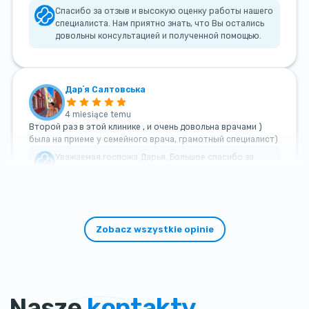
Спасибо за отзыв и высокую оценку работы нашего
специалиста. Нам приятно знать, что Вы остались
довольны консультацией и полученной помощью.
Дарʼя Салтовська
4 miesiące temu
Второй раз в этой клинике , и очень довольна врачами )
была на приеме у семейного врача, грамотный специалист)
Уважаемая госпожа Дарья, Большое спасибо за
такой теплый и добрый отзыв!
Zobacz wszystkie opinie
Nasze
kontakty