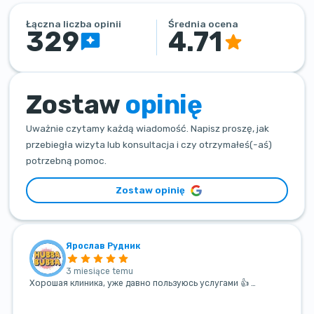
Łączna liczba opinii
Średnia ocena
329
4.71
Zostaw
opinię
Uważnie czytamy każdą wiadomość. Napisz proszę, jak
przebiegła wizyta lub konsultacja i czy otrzymałeś(-aś)
potrzebną pomoc.
Zostaw opinię
Ярослав Рудник
3 miesiące temu
Хорошая клиника, уже давно пользуюсь услугами 👍 …