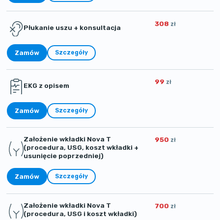
308
zł
Płukanie uszu + konsultacja
Zamów
Szczegóły
99
zł
EKG z opisem
Zamów
Szczegóły
Założenie wkładki Nova T
950
zł
(procedura, USG, koszt wkładki +
usunięcie poprzedniej)
Zamów
Szczegóły
Założenie wkładki Nova T
700
zł
(procedura, USG i koszt wkładki)