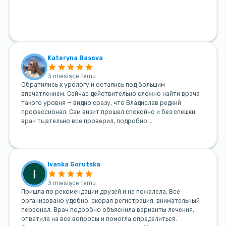
Kateryna Basova
3 miesiące temu
Обратились к урологу и остались под большим
впечатлением. Сейчас действительно сложно найти врача
такого уровня — видно сразу, что Владислав редкий
профессионал. Сам визит прошел спокойно и без спешки:
врач тщательно всё проверил, подробно …
Ivanka Gorutska
3 miesiące temu
Пришла по рекомендации друзей и не пожалела. Все
организовано удобно: скорая регистрация, внимательный
персонал. Врач подробно объяснила варианты лечения,
ответила на все вопросы и помогла определиться.