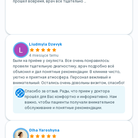
прошёл вовремя, врач всё тщательно …
Liudmyla Dzevyk
4 miesiące temu
Были на приёме у окулиста. Все очень понравилось:
провели тщательную диагностику, врач подробно всё
объяснил и дал понятные рекомендации. В клинике чисто,
уютно и приятная атмосфера. Персонал вежливый и
внимательный. Остались очень довольны визитом, спасибо!
Спасибо за отзыв. Рады, что прием у доктора
прошёл для Вас комфортно и информативно. Нам
важно, чтобы пациенты получали внимательное
обслуживание и понятные рекомендации.
Olha Yaroshyna