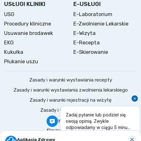
USŁUGI KLINIKI
E-USŁUGI
USG
E-Laboratorium
Procedury kliniczne
E-Zwolnienie Lekarskie
Usuwanie brodawek
E-Wizyta
EKG
E-Recepta
Kukułka
E-Skierowanie
Płukanie uszu
Zasady i warunki wystawiania recepty
Zasady i warunki wystawiania zwolnienia lekarskiego
Zasady i warunki rejestracji na wizytę
Zasady i warunki konsultacji
Polityka prywatności
Klauzule informacyjne
©
2026
Zdrowo.
Wszelkie prawa zastrzeżone
Aplikacja Zdrowo