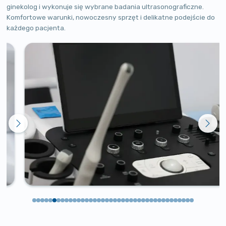
ginekolog i wykonuje się wybrane badania ultrasonograficzne.
Komfortowe warunki, nowoczesny sprzęt i delikatne podejście do
każdego pacjenta.