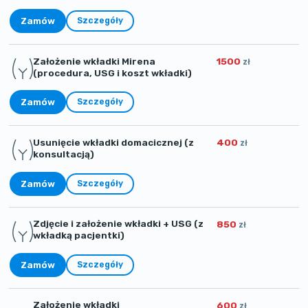
Zamów
Szczegóły
Założenie wkładki Mirena
1500
zł
(procedura, USG i koszt wkładki)
Zamów
Szczegóły
Usunięcie wkładki domacicznej (z
400
zł
konsultacją)
Zamów
Szczegóły
Zdjęcie i założenie wkładki + USG (z
850
zł
wkładką pacjentki)
Zamów
Szczegóły
Założenie wkładki
600
zł