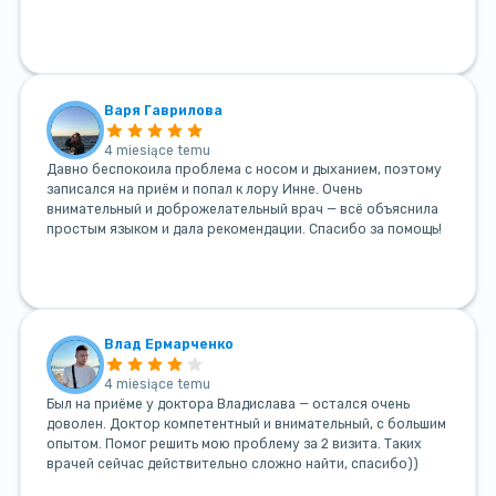
Варя Гаврилова
4 miesiące temu
Давно беспокоила проблема с носом и дыханием, поэтому
записался на приём и попал к лору Инне. Очень
внимательный и доброжелательный врач — всё объяснила
простым языком и дала рекомендации. Спасибо за помощь!
Влад Ермарченко
4 miesiące temu
Был на приёме у доктора Владислава — остался очень
доволен. Доктор компетентный и внимательный, с большим
опытом. Помог решить мою проблему за 2 визита. Таких
врачей сейчас действительно сложно найти, спасибо))