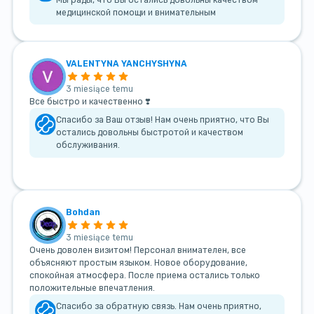
медицинской помощи и внимательным
VALENTYNA YANCHYSHYNA
3 miesiące temu
Все быстро и качественно ❣️
Спасибо за Ваш отзыв! Нам очень приятно, что Вы
остались довольны быстротой и качеством
обслуживания.
Bohdan
3 miesiące temu
Очень доволен визитом! Персонал внимателен, все
объясняют простым языком. Новое оборудование,
спокойная атмосфера. После приема остались только
положительные впечатления.
Спасибо за обратную связь. Нам очень приятно,