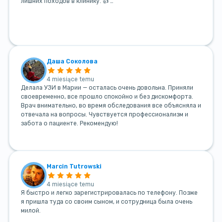
лишних походов в клинику. 👍 …
Даша Соколова
4 miesiące temu
Делала УЗИ в Марии — осталась очень довольна. Приняли
своевременно, все прошло спокойно и без дискомфорта.
Врач внимательно, во время обследования все объясняла и
отвечала на вопросы. Чувствуется профессионализм и
забота о пациенте. Рекомендую!
Marcin Tutrowski
4 miesiące temu
Я быстро и легко зарегистрировалась по телефону. Позже
я пришла туда со своим сыном, и сотрудница была очень
милой.