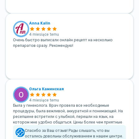
Anna Kalin
4 miesiące temu
Очень быстро выписали онлайн рецепт на несколько
препаратов сразу. Рекомендую!
Ольга Каминская
4 miesiące temu
Была у гинеколога. Врач провела все необходимые
процедуры, была вежливой, аккуратной и понимающей. На
ресепшене встретили с улыбкой, перешли на язык, на
котором мне удобно общаться. Цены более чем приятные
Спасибо за Ваш отзыв! Рады слышать, что вы
остались довольны обслуживанием в нашем центре.