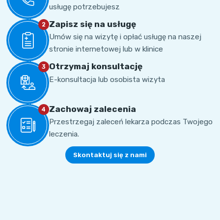
usługę potrzebujesz
Zapisz się na usługę
2
Umów się na wizytę i opłać usługę na naszej
stronie internetowej lub w klinice
Otrzymaj konsultację
3
E-konsultacja lub osobista wizyta
Zachowaj zalecenia
4
Przestrzegaj zaleceń lekarza podczas Twojego
leczenia.
Skontaktuj się z nami