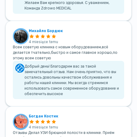
Желаем Вам крепкого здоровья. С уважением,
Команда Zdrowo MEDICAL
Михайло Бордюк
4 miesiące temu
Всем советую клиника с новым оборудованием,всё
делается тчательно,быстро и самое главное хорошо,по
этому всем советую
Добрый день! Благодарим вас за такой
замечательный отзыв. Нам очень приятно, что вы
остались довольны качеством обслуживания и
работы нашей клиники. Мы всегда стремимся
использовать самое современное оборудование и
обеспечить высокое
Богдан Костик
4 miesiące temu
Отзывы Делал УЗИ брюшной полости в клинике. Приём