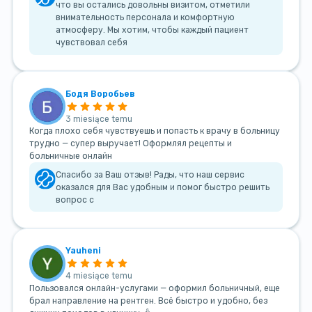
что вы остались довольны визитом, отметили
внимательность персонала и комфортную
атмосферу. Мы хотим, чтобы каждый пациент
чувствовал себя
Бодя Воробьев
3 miesiące temu
Когда плохо себя чувствуешь и попасть к врачу в больницу
трудно — супер выручает! Оформлял рецепты и
больничные онлайн
Спасибо за Ваш отзыв! Рады, что наш сервис
оказался для Вас удобным и помог быстро решить
вопрос с
Yauheni
4 miesiące temu
Пользовался онлайн-услугами — оформил больничный, еще
брал направление на рентген. Всё быстро и удобно, без