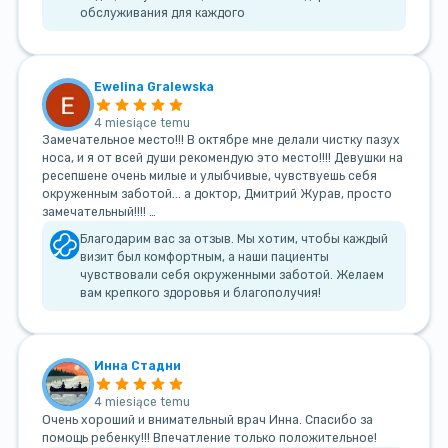
обслуживания для каждого
Ewelina Gralewska
4 miesiące temu
Замечательное место!!! В октябре мне делали чистку пазух
носа, и я от всей души рекомендую это место!!!! Девушки на
ресепшене очень милые и улыбчивые, чувствуешь себя
окруженным заботой... а доктор, Дмитрий Журав, просто
замечательный!!!! …
Благодарим вас за отзыв. Мы хотим, чтобы каждый
визит был комфортным, а наши пациенты
чувствовали себя окруженными заботой. Желаем
вам крепкого здоровья и благополучия!
Инна Стадни
4 miesiące temu
Очень хороший и внимательный врач Инна. Спасибо за
помощь ребенку!!! Впечатление только положительное!