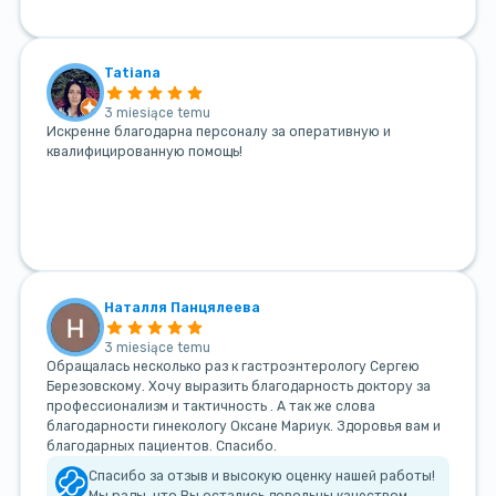
Tatiana
3 miesiące temu
Искренне благодарна персоналу за оперативную и
квалифицированную помощь!
Наталля Панцялеева
3 miesiące temu
Обращалась несколько раз к гастроэнтерологу Сергею
Березовскому. Хочу выразить благодарность доктору за
профессионализм и тактичность . А так же слова
благодарности гинекологу Оксане Мариук. Здоровья вам и
благодарных пациентов. Спасибо.
Спасибо за отзыв и высокую оценку нашей работы!
Мы рады, что Вы остались довольны качеством