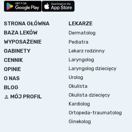
STRONA GŁÓWNA
LEKARZE
BAZA LEKÓW
Dermatolog
WYPOSAŻENIE
Pediatra
Lekarz rodzinny
GABINETY
Laryngolog
CENNIK
Laryngolog dziecięcy
OPINIE
Urolog
O NAS
Okulista
BLOG
Okulista dziecięcy
MÓJ PROFIL
Kardiolog
Ortopeda-traumatolog
Ginekolog