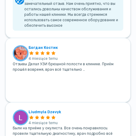
замечательный отзыв. Нам очень приятно, что вы
остались довольны качеством обслуживания и
работы нашей клиники. Мы всегда стремимся
использовать самое современное оборудование и
обеспечить высокое
Богдан Костик
4 miesiące temu
Отзывы Делал УЗИ брюшной полости в клинике. Приём
прошёл вовремя, врач всё тщательно …
Liudmyla Dzevyk
4 miesiące temu
Были на приёме у окулиста. Все очень понравилось:
провели тщательную диагностику, врач подробно всё