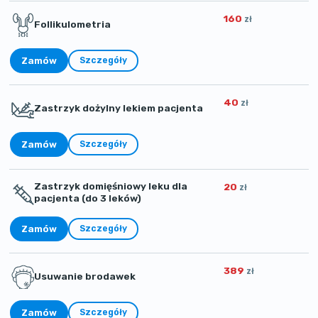
160
zł
Follikulometria
Zamów
Szczegóły
40
zł
Zastrzyk dożylny lekiem pacjenta
Zamów
Szczegóły
Zastrzyk domięśniowy leku dla
20
zł
pacjenta (do 3 leków)
Zamów
Szczegóły
389
zł
Usuwanie brodawek
Zamów
Szczegóły