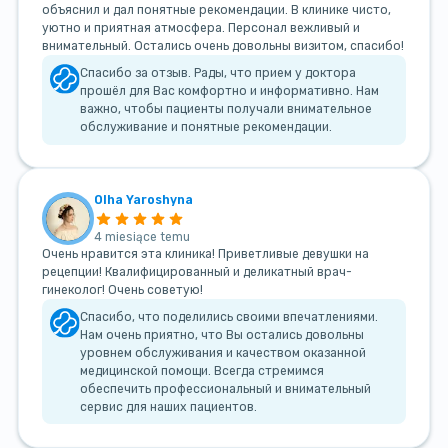
объяснил и дал понятные рекомендации. В клинике чисто,
уютно и приятная атмосфера. Персонал вежливый и
внимательный. Остались очень довольны визитом, спасибо!
Спасибо за отзыв. Рады, что прием у доктора
прошёл для Вас комфортно и информативно. Нам
важно, чтобы пациенты получали внимательное
обслуживание и понятные рекомендации.
Olha Yaroshyna
4 miesiące temu
Очень нравится эта клиника! Приветливые девушки на
рецепции! Квалифицированный и деликатный врач-
гинеколог! Очень советую!
Спасибо, что поделились своими впечатлениями.
Нам очень приятно, что Вы остались довольны
уровнем обслуживания и качеством оказанной
медицинской помощи. Всегда стремимся
обеспечить профессиональный и внимательный
сервис для наших пациентов.