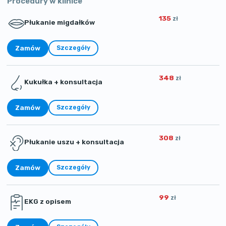
Procedury w klinice
135
zł
Płukanie migdałków
Zamów
Szczegóły
348
zł
Kukułka + konsultacja
Zamów
Szczegóły
308
zł
Płukanie uszu + konsultacja
Zamów
Szczegóły
99
zł
EKG z opisem