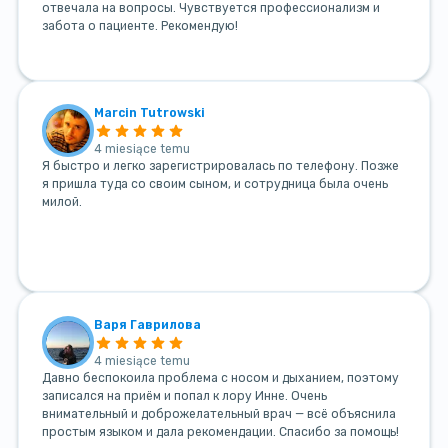
отвечала на вопросы. Чувствуется профессионализм и
забота о пациенте. Рекомендую!
Marcin Tutrowski
4 miesiące temu
Я быстро и легко зарегистрировалась по телефону. Позже
я пришла туда со своим сыном, и сотрудница была очень
милой.
Варя Гаврилова
4 miesiące temu
Давно беспокоила проблема с носом и дыханием, поэтому
записался на приём и попал к лору Инне. Очень
внимательный и доброжелательный врач — всё объяснила
простым языком и дала рекомендации. Спасибо за помощь!