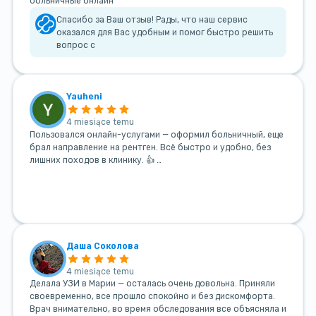
больничные онлайн
Спасибо за Ваш отзыв! Рады, что наш сервис
оказался для Вас удобным и помог быстро решить
вопрос с
Yauheni
4 miesiące temu
Пользовался онлайн-услугами — оформил больничный, еще
брал направление на рентген. Всё быстро и удобно, без
лишних походов в клинику. 👍 …
Даша Соколова
4 miesiące temu
Делала УЗИ в Марии — осталась очень довольна. Приняли
своевременно, все прошло спокойно и без дискомфорта.
Врач внимательно, во время обследования все объясняла и