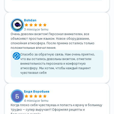
Bohdan
3 miesiące temu
Очень доволен визитом! Персонал внимателен, все
объясняют простым языком. Новое оборудование,
спокойная атмосфера. После приема остались только
положительные впечатления.
Спасибо за обратную связь. Нам очень приятно,
что вы остались довольны визитом, отметили
внимательность персонала и комфортную
атмосферу. Мы хотим, чтобы каждый пациент
чувствовал себя
Бодя Воробьев
4 miesiące temu
Когда плохо себя чувствуешь и попасть к врачу в больницу
трудно — супер выручает! Оформлял рецепты и