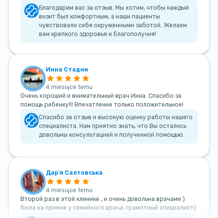
Благодарим вас за отзыв. Мы хотим, чтобы каждый
визит был комфортным, а наши пациенты
чувствовали себя окруженными заботой. Желаем
вам крепкого здоровья и благополучия!
Инна Стадни
4 miesiące temu
Очень хороший и внимательный врач Инна. Спасибо за
помощь ребенку!!! Впечатление только положительное!
Спасибо за отзыв и высокую оценку работы нашего
специалиста. Нам приятно знать, что Вы остались
довольны консультацией и полученной помощью.
Дарʼя Салтовська
4 miesiące temu
Второй раз в этой клинике , и очень довольна врачами )
была на приеме у семейного врача, грамотный специалист)