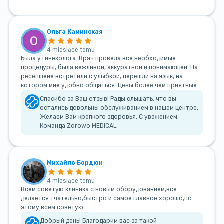
Ольга Каминская
4 miesiące temu
Была у гинеколога. Врач провела все необходимые
процедуры, была вежливой, аккуратной и понимающей. На
ресепшене встретили с улыбкой, перешли на язык, на
котором мне удобно общаться. Цены более чем приятные
Спасибо за Ваш отзыв! Рады слышать, что вы
остались довольны обслуживанием в нашем центре.
Желаем Вам крепкого здоровья. С уважением,
Команда Zdrowo MEDICAL
Михайло Бордюк
4 miesiące temu
Всем советую клиника с новым оборудованием,всё
делается тчательно,быстро и самое главное хорошо,по
этому всем советую
Добрый день! Благодарим вас за такой