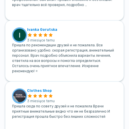
врач тщательно всё проверил, подробно …
Ivanka Gorutska
3 miesiące temu
Пришла по рекомендации друзей и не пожалела. Все
организовано удобно: скорая регистрация, внимательный
персонал. Врач подробно объяснила варианты лечения,
ответила на все вопросы и помогла определиться.
Осталось очень приятное впечатление. Искренне
рекомендую! ⭐
Clothes Shop
3 miesiące temu
Пришла сюда по совету друзей и не пожалела Врачи
приятные внимательные видно что им не безразлично И
регистрация прошла быстро без лишних сложностей