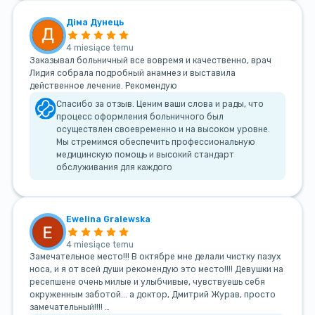
Діма Дунець
4 miesiące temu
Заказывал больничный все вовремя и качественно, врач
Лидия собрала подробный анамнез и выставила
действенное лечение. Рекомендую
Спасибо за отзыв. Ценим ваши слова и рады, что
процесс оформления больничного был
осуществлен своевременно и на высоком уровне.
Мы стремимся обеспечить профессиональную
медицинскую помощь и высокий стандарт
обслуживания для каждого
Ewelina Gralewska
4 miesiące temu
Замечательное место!!! В октябре мне делали чистку пазух
носа, и я от всей души рекомендую это место!!!! Девушки на
ресепшене очень милые и улыбчивые, чувствуешь себя
окруженным заботой... а доктор, Дмитрий Журав, просто
замечательный!!!! …