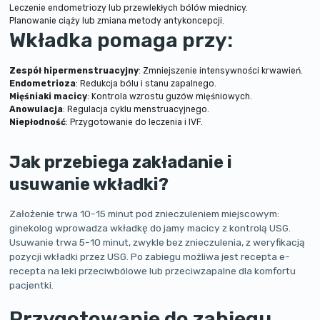
Leczenie endometriozy lub przewlekłych bólów miednicy.
Planowanie ciąży lub zmiana metody antykoncepcji.
Wkładka pomaga przy:
Zespół hipermenstruacyjny
: Zmniejszenie intensywności krwawień.
Endometrioza
: Redukcja bólu i stanu zapalnego.
Mięśniaki macicy
: Kontrola wzrostu guzów mięśniowych.
Anowulacja
: Regulacja cyklu menstruacyjnego.
Niepłodność
: Przygotowanie do leczenia i IVF.
Jak przebiega zakładanie i
usuwanie wkładki?
Założenie trwa 10-15 minut pod znieczuleniem miejscowym:
ginekolog wprowadza wkładkę do jamy macicy z kontrolą USG.
Usuwanie trwa 5-10 minut, zwykle bez znieczulenia, z weryfikacją
pozycji wkładki przez USG. Po zabiegu możliwa jest recepta e-
recepta na leki przeciwbólowe lub przeciwzapalne dla komfortu
pacjentki.
Przygotowanie do zabiegu