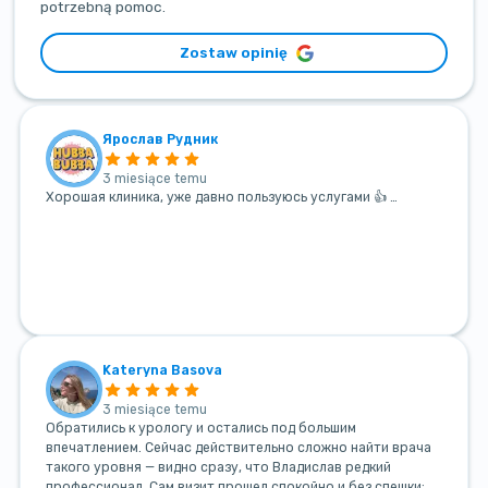
potrzebną pomoc.
Zostaw opinię
Ярослав Рудник
3 miesiące temu
Хорошая клиника, уже давно пользуюсь услугами 👍 …
Kateryna Basova
3 miesiące temu
Обратились к урологу и остались под большим
впечатлением. Сейчас действительно сложно найти врача
такого уровня — видно сразу, что Владислав редкий
профессионал. Сам визит прошел спокойно и без спешки: