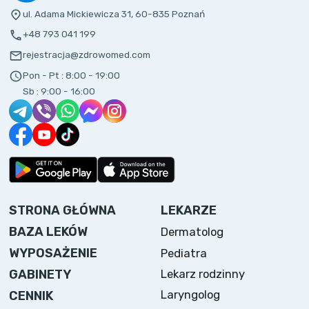
ul. Adama Mickiewicza 31, 60-835 Poznań
+48 793 041 199
rejestracja@zdrowomed.com
Pon - Pt :
8:00 - 19:00
Sb :
9:00 - 16:00
STRONA GŁÓWNA
LEKARZE
BAZA LEKÓW
Dermatolog
WYPOSAŻENIE
Pediatra
Lekarz rodzinny
GABINETY
Laryngolog
CENNIK