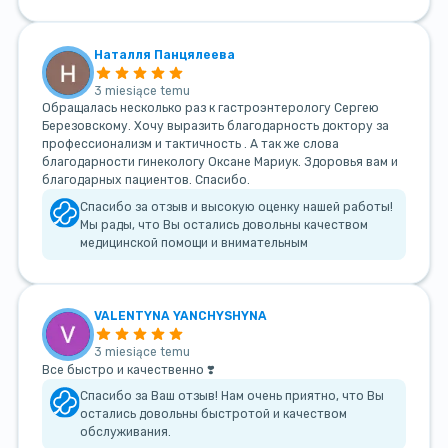
Наталля Панцялеева
3 miesiące temu
Обращалась несколько раз к гастроэнтерологу Сергею
Березовскому. Хочу выразить благодарность доктору за
профессионализм и тактичность . А так же слова
благодарности гинекологу Оксане Мариук. Здоровья вам и
благодарных пациентов. Спасибо.
Спасибо за отзыв и высокую оценку нашей работы!
Мы рады, что Вы остались довольны качеством
медицинской помощи и внимательным
VALENTYNA YANCHYSHYNA
3 miesiące temu
Все быстро и качественно ❣️
Спасибо за Ваш отзыв! Нам очень приятно, что Вы
остались довольны быстротой и качеством
обслуживания.