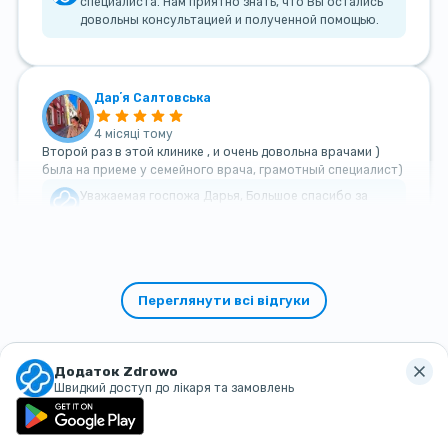
специалиста. Нам приятно знать, что Вы остались
довольны консультацией и полученной помощью.
Дарʼя Салтовська
4 місяці тому
Второй раз в этой клинике , и очень довольна врачами )
была на приеме у семейного врача, грамотный специалист)
Уважаемая госпожа Дарья, Большое спасибо за
такой теплый и добрый отзыв!
Переглянути всі відгуки
Додаток Zdrowo
Швидкий доступ до лікаря та замовлень
Наші
контакти