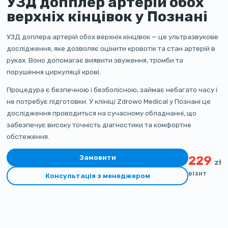
УЗД допплер артерій обох
верхніх кінцівок у Познані
УЗД доплера артерій обох верхніх кінцівок — це ультразвукове
дослідження, яке дозволяє оцінити кровотік та стан артерій в
руках. Воно допомагає виявити звуження, тромби та
порушення циркуляції крові.
Процедура є безпечною і безболісною, займає небагато часу і
не потребує підготовки. У клініці Zdrowo Medical у Познані це
дослідження проводиться на сучасному обладнанні, що
забезпечує високу точність діагностики та комфортне
обстеження.
Замовити
229
zł
візит
Консультація з менеджером