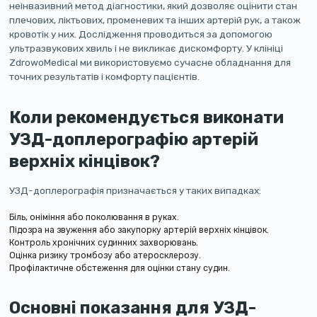
неінвазивний метод діагностики, який дозволяє оцінити стан
плечових, ліктьових, променевих та інших артерій рук, а також
кровотік у них. Дослідження проводиться за допомогою
ультразвукових хвиль і не викликає дискомфорту. У клініці
ZdrowoMedical ми використовуємо сучасне обладнання для
точних результатів і комфорту пацієнтів.
Коли рекомендується виконати
УЗД-доплерографію артерій
верхніх кінцівок?
УЗД-доплерографія призначається у таких випадках:
Біль, оніміння або поколювання в руках.
Підозра на звуження або закупорку артерій верхніх кінцівок.
Контроль хронічних судинних захворювань.
Оцінка ризику тромбозу або атеросклерозу.
Профілактичне обстеження для оцінки стану судин.
Основні показання для УЗД-