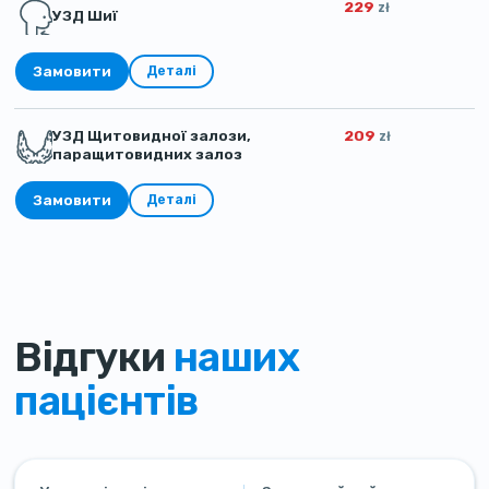
229
zł
УЗД Шиї
Замовити
Деталі
УЗД Щитовидної залози,
209
zł
паращитовидних залоз
Замовити
Деталі
Відгуки
наших
пацієнтів