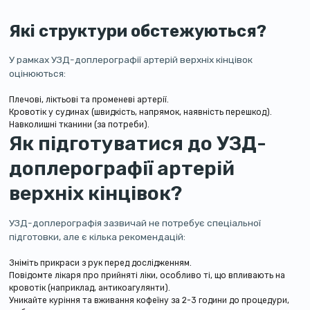
Які структури обстежуються?
У рамках УЗД-доплерографії артерій верхніх кінцівок
оцінюються:
Плечові, ліктьові та променеві артерії.
Кровотік у судинах (швидкість, напрямок, наявність перешкод).
Навколишні тканини (за потреби).
Як підготуватися до УЗД-
доплерографії артерій
верхніх кінцівок?
УЗД-доплерографія зазвичай не потребує спеціальної
підготовки, але є кілька рекомендацій:
Зніміть прикраси з рук перед дослідженням.
Повідомте лікаря про прийняті ліки, особливо ті, що впливають на
кровотік (наприклад, антикоагулянти).
Уникайте куріння та вживання кофеїну за 2-3 години до процедури,