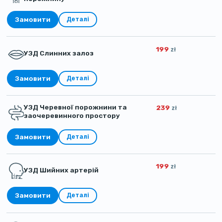
Замовити
Деталі
199
zł
УЗД Слинних залоз
Замовити
Деталі
УЗД Черевної порожнини та
239
zł
заочеревинного простору
Замовити
Деталі
199
zł
УЗД Шийних артерій
Замовити
Деталі