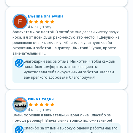
Ewelina Gralewska
4 місяці тому
Замечательное место!!! В октябре мне делали чистку пазух
носа, и я от всей души рекомендую это место!!!! Девушки на
ресепшене очень милые и улыбчивые, чувствуешь себя
окруженным заботой... а доктор, Дмитрий Журав, просто
замечательный!!!! …
Благодарим вас за отзыв. Мы хотим, чтобы каждый
визит был комфортным, а наши пациенты
чувствовали себя окруженными заботой. Желаем
вам крепкого здоровья и благополучия!
Инна Стадни
4 місяці тому
Очень хороший и внимательный врач Инна. Спасибо за
помощь ребенку!!! Впечатление только положительное!
Спасибо за отзыв и высокую оценку работы нашего