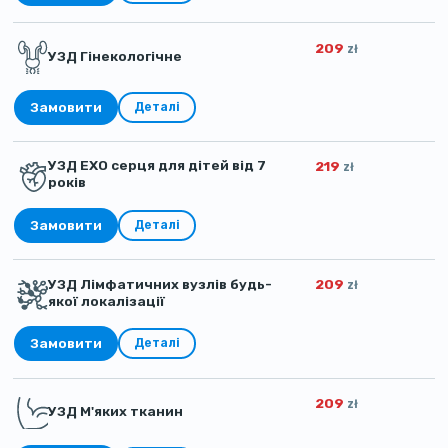
209
zł
УЗД Гінекологічне
Замовити
Деталі
УЗД ЕХО серця для дітей від 7
219
zł
років
Замовити
Деталі
УЗД Лімфатичних вузлів будь-
209
zł
якої локалізації
Замовити
Деталі
209
zł
УЗД М'яких тканин