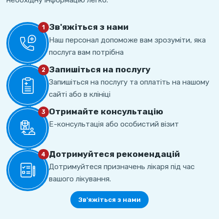
Зв'яжіться з нами
1
Наш персонал допоможе вам зрозуміти, яка
послуга вам потрібна
Запишіться на послугу
2
Запишіться на послугу та оплатіть на нашому
сайті або в клініці
Отримайте консультацію
3
Е-консультація або особистий візит
Дотримуйтеся рекомендацій
4
Дотримуйтеся призначень лікаря під час
вашого лікування.
Зв'яжіться з нами