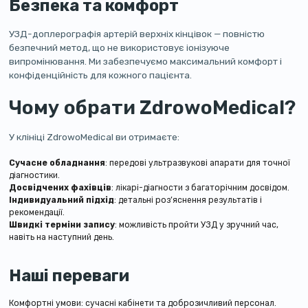
Безпека та комфорт
УЗД-доплерографія артерій верхніх кінцівок — повністю
безпечний метод, що не використовує іонізуюче
випромінювання. Ми забезпечуємо максимальний комфорт і
конфіденційність для кожного пацієнта.
Чому обрати ZdrowoMedical?
У клініці ZdrowoMedical ви отримаєте:
Сучасне обладнання
: передові ультразвукові апарати для точної
діагностики.
Досвідчених фахівців
: лікарі-діагности з багаторічним досвідом.
Індивидуальний підхід
: детальні роз’яснення результатів і
рекомендації.
Швидкі терміни запису
: можливість пройти УЗД у зручний час,
навіть на наступний день.
Наші переваги
Комфортні умови: сучасні кабінети та доброзичливий персонал.