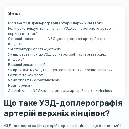
Зміст
Що таке УЗД-доплерографія артерій верхніх кінцівок?
Коли рекомендується виконати УЗД-доплерографію артерій
верхніх кінцівок?
Основні показання для УЗД-доплерографії артерій верхніх
кінцівок
Які структури обстежуються?
Як підготуватися до УЗД-доплерографії артерій верхніх
кінцівок?
Важливі рекомендації
Як проходить УЗД-доплерографія артерій верхніх кінцівок?
Безпека та комфорт
Чому обрати ZdrowoMedical?
Наші переваги
Запишіться на УЗД-доплерографію артерій верхніх кінцівок
Що таке УЗД-доплерографія
артерій верхніх кінцівок?
УЗД-доплерографія артерій верхніх кінцівок — це безпечний і