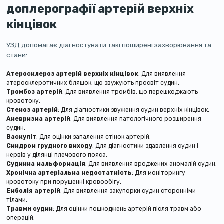
доплерографії артерій верхніх
кінцівок
УЗД допомагає діагностувати такі поширені захворювання та
стани:
Атеросклероз артерій верхніх кінцівок
: Для виявлення
атеросклеротичних бляшок, що звужують просвіт судин.
Тромбоз артерій
: Для виявлення тромбів, що перешкоджають
кровотоку.
Стеноз артерій
: Для діагностики звуження судин верхніх кінцівок.
Аневризма артерій
: Для виявлення патологічного розширення
судин.
Васкуліт
: Для оцінки запалення стінок артерій.
Синдром грудного виходу
: Для діагностики здавлення судин і
нервів у ділянці плечового пояса.
Судинна мальформація
: Для виявлення вроджених аномалій судин.
Хронічна артеріальна недостатність
: Для моніторингу
кровотоку при порушенні кровообігу.
Емболія артерій
: Для виявлення закупорки судин сторонніми
тілами.
Травми судин
: Для оцінки пошкоджень артерій після травм або
операцій.