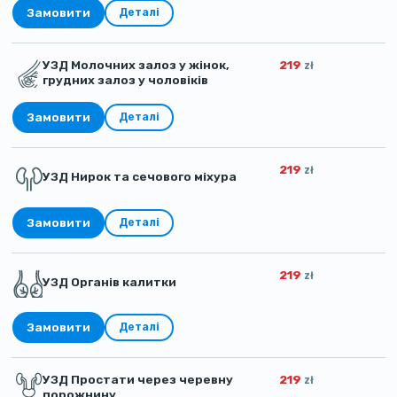
Замовити
Деталі
УЗД Молочних залоз у жінок,
219
zł
грудних залоз у чоловіків
Замовити
Деталі
219
zł
УЗД Нирок та сечового міхура
Замовити
Деталі
219
zł
УЗД Органів калитки
Замовити
Деталі
УЗД Простати через черевну
219
zł
порожнину