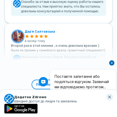
Спасибо за отзыв и высокую оценку работы нашего
специалиста. Нам приятно знать, что Вы остались
довольны консультацией и полученной помощью.
Дарʼя Салтовська
4 місяці тому
Второй раз в этой клинике , и очень довольна врачами )
была на приеме у семейного врача, грамотный специалист)
Уважаемая госпожа Дарья, Большое спасибо за
такой теплый и добрый отзыв!
Переглянути всі відгуки
Додаток Zdrowo
Швидкий доступ до лікаря та замовлень
Наші
контакти