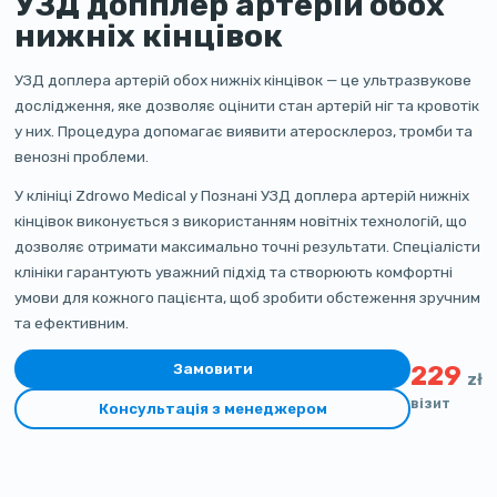
УЗД допплер артерій обох
нижніх кінцівок
УЗД доплера артерій обох нижніх кінцівок — це ультразвукове
дослідження, яке дозволяє оцінити стан артерій ніг та кровотік
у них. Процедура допомагає виявити атеросклероз, тромби та
венозні проблеми.
У клініці Zdrowo Medical у Познані УЗД доплера артерій нижніх
кінцівок виконується з використанням новітніх технологій, що
дозволяє отримати максимально точні результати. Спеціалісти
клініки гарантують уважний підхід та створюють комфортні
умови для кожного пацієнта, щоб зробити обстеження зручним
та ефективним.
Замовити
229
zł
візит
Консультація з менеджером