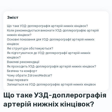
Зміст
Що таке УЗД-доплерографія артерій нижніх кінцівок?
Коли рекомендується виконати УЗД-доплерографію артерій
нижніх кінцівок?
Основні показання для УЗД-доплерографії артерій нижніх
кінцівок
Які структури обстежуються?
Як підготуватися до УЗД-доплерографії артерій нижніх
кінцівок?
Важливі рекомендації
Як проходить УЗД-доплерографія артерій нижніх кінцівок?
Безпека та комфорт
Чому обрати ZdrowoMedical?
Наші переваги
Запишіться на УЗД-доплерографію артерій нижніх кінцівок
Що таке УЗД-доплерографія
артерій нижніх кінцівок?