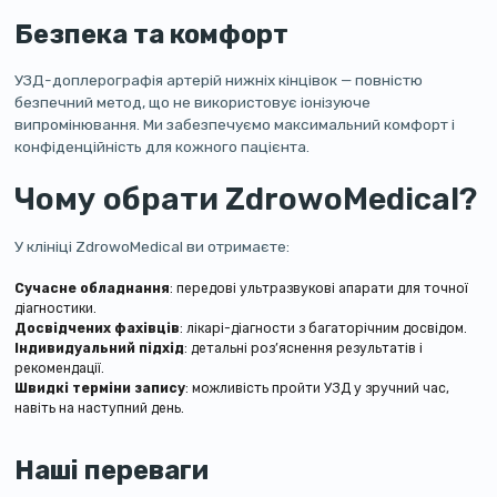
Безпека та комфорт
УЗД-доплерографія артерій нижніх кінцівок — повністю
безпечний метод, що не використовує іонізуюче
випромінювання. Ми забезпечуємо максимальний комфорт і
конфіденційність для кожного пацієнта.
Чому обрати ZdrowoMedical?
У клініці ZdrowoMedical ви отримаєте:
Сучасне обладнання
: передові ультразвукові апарати для точної
діагностики.
Досвідчених фахівців
: лікарі-діагности з багаторічним досвідом.
Індивидуальний підхід
: детальні роз’яснення результатів і
рекомендації.
Швидкі терміни запису
: можливість пройти УЗД у зручний час,
навіть на наступний день.
Наші переваги