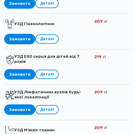
Замовити
Деталі
209
zł
УЗД Гінекологічне
Замовити
Деталі
УЗД ЕХО серця для дітей від 7
219
zł
років
Замовити
Деталі
УЗД Лімфатичних вузлів будь-
209
zł
якої локалізації
Замовити
Деталі
209
zł
УЗД М'яких тканин