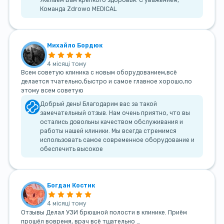
Желаем Вам крепкого здоровья. С уважением,
Команда Zdrowo MEDICAL
Михайло Бордюк
4 місяці тому
Всем советую клиника с новым оборудованием,всё
делается тчательно,быстро и самое главное хорошо,по
этому всем советую
Добрый день! Благодарим вас за такой
замечательный отзыв. Нам очень приятно, что вы
остались довольны качеством обслуживания и
работы нашей клиники. Мы всегда стремимся
использовать самое современное оборудование и
обеспечить высокое
Богдан Костик
4 місяці тому
Отзывы Делал УЗИ брюшной полости в клинике. Приём
прошёл вовремя, врач всё тщательно …