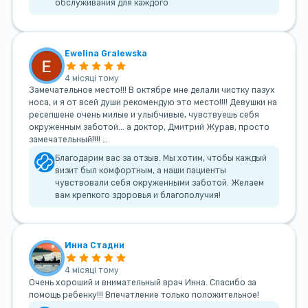
обслуживания для каждого
Ewelina Gralewska
4 місяці тому
Замечательное место!!! В октябре мне делали чистку пазух
носа, и я от всей души рекомендую это место!!!! Девушки на
ресепшене очень милые и улыбчивые, чувствуешь себя
окруженным заботой... а доктор, Дмитрий Журав, просто
замечательный!!!! …
Благодарим вас за отзыв. Мы хотим, чтобы каждый
визит был комфортным, а наши пациенты
чувствовали себя окруженными заботой. Желаем
вам крепкого здоровья и благополучия!
Инна Стадни
4 місяці тому
Очень хороший и внимательный врач Инна. Спасибо за
помощь ребенку!!! Впечатление только положительное!