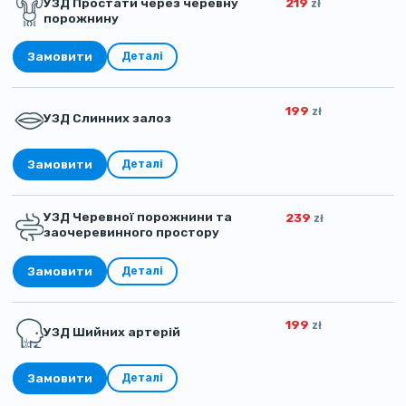
УЗД Простати через черевну
219
zł
порожнину
Замовити
Деталі
199
zł
УЗД Слинних залоз
Замовити
Деталі
УЗД Черевної порожнини та
239
zł
заочеревинного простору
Замовити
Деталі
199
zł
УЗД Шийних артерій
Замовити
Деталі