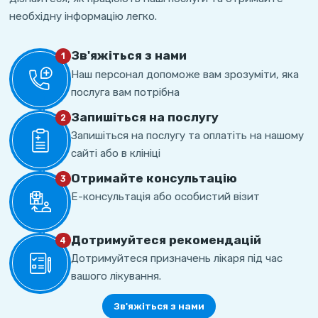
необхідну інформацію легко.
Зв'яжіться з нами
1
Наш персонал допоможе вам зрозуміти, яка
послуга вам потрібна
Запишіться на послугу
2
Запишіться на послугу та оплатіть на нашому
сайті або в клініці
Отримайте консультацію
3
Е-консультація або особистий візит
Дотримуйтеся рекомендацій
4
Дотримуйтеся призначень лікаря під час
вашого лікування.
Зв'яжіться з нами