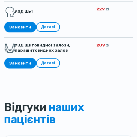
229
zł
УЗД Шиї
Замовити
Деталі
УЗД Щитовидної залози,
209
zł
паращитовидних залоз
Замовити
Деталі
Відгуки
наших
пацієнтів