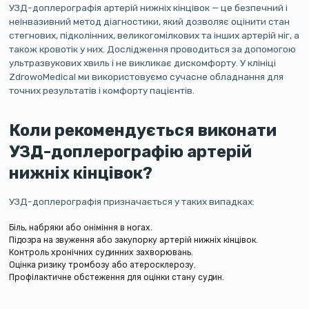
УЗД-доплерографія артерій нижніх кінцівок — це безпечний і
неінвазивний метод діагностики, який дозволяє оцінити стан
стегнових, підколінних, великогомілкових та інших артерій ніг, а
також кровотік у них. Дослідження проводиться за допомогою
ультразвукових хвиль і не викликає дискомфорту. У клініці
ZdrowoMedical ми використовуємо сучасне обладнання для
точних результатів і комфорту пацієнтів.
Коли рекомендується виконати
УЗД-доплерографію артерій
нижніх кінцівок?
УЗД-доплерографія призначається у таких випадках:
Біль, набряки або оніміння в ногах.
Підозра на звуження або закупорку артерій нижніх кінцівок.
Контроль хронічних судинних захворювань.
Оцінка ризику тромбозу або атеросклерозу.
Профілактичне обстеження для оцінки стану судин.