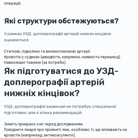
операцій.
Які структури обстежуються?
У рамках УЗД-доплерографії артерій нижніх кінцівок
оцінюються:
Стегнові, підколінні та великогомілкові артерії.
Кровотік у судинах (швидкість, напрямок, наявність перешкод).
Навколишні тканини (за потреби).
Як підготуватися до УЗД-
доплерографії артерій
нижніх кінцівок?
УЗД-доплерографія зазвичай не потребує спеціальної
підготовки, але є кілька рекомендацій:
Зніміть прикраси з ніг перед дослідженням.
Повідомте лікаря про прийняті ліки, особливо ті, що впливають на
кровотік (наприклад, антикоагулянти).