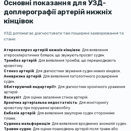
Основні показання для УЗД-
доплерографії артерій нижніх
кінцівок
УЗД допомагає діагностувати такі поширені захворювання та
стани:
Атеросклероз артерій нижніх кінцівок
: Для виявлення
атеросклеротичних бляшок, що звужують просвіт судин.
Тромбоз артерій
: Для виявлення тромбів, що перешкоджають
кровотоку.
Стеноз артерій
: Для діагностики звуження судин нижніх кінцівок.
Аневризма артерій
: Для виявлення патологічного розширення
судин.
Облітеруючий ендартеріїт
: Для діагностики хронічного ураження
артерій.
Васкуліт
: Для оцінки запалення стінок артерій.
Хронічна артеріальна недостатність
: Для моніторингу
кровотоку при порушенні кровообігу.
Емболія артерій
: Для виявлення закупорки судин сторонніми
тілами.
Судинна мальформація
: Для виявлення вроджених аномалій судин.
Травми судин
: Для оцінки пошкоджень артерій після травм або