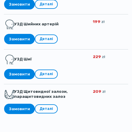
Замовити
Деталі
199
zł
УЗД Шийних артерій
Замовити
Деталі
229
zł
УЗД Шиї
Замовити
Деталі
УЗД Щитовидної залози,
209
zł
паращитовидних залоз
Замовити
Деталі