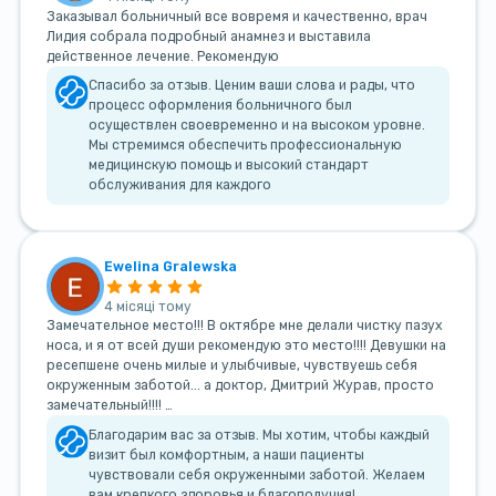
Заказывал больничный все вовремя и качественно, врач
Лидия собрала подробный анамнез и выставила
действенное лечение. Рекомендую
Спасибо за отзыв. Ценим ваши слова и рады, что
процесс оформления больничного был
осуществлен своевременно и на высоком уровне.
Мы стремимся обеспечить профессиональную
медицинскую помощь и высокий стандарт
обслуживания для каждого
Ewelina Gralewska
4 місяці тому
Замечательное место!!! В октябре мне делали чистку пазух
носа, и я от всей души рекомендую это место!!!! Девушки на
ресепшене очень милые и улыбчивые, чувствуешь себя
окруженным заботой... а доктор, Дмитрий Журав, просто
замечательный!!!! …
Благодарим вас за отзыв. Мы хотим, чтобы каждый
визит был комфортным, а наши пациенты
чувствовали себя окруженными заботой. Желаем
вам крепкого здоровья и благополучия!