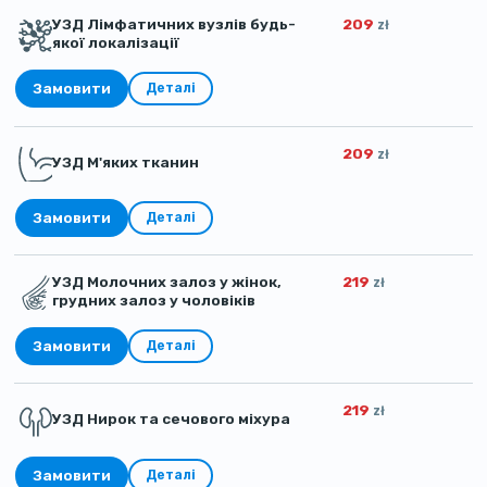
УЗД Лімфатичних вузлів будь-
209
zł
якої локалізації
Замовити
Деталі
209
zł
УЗД М'яких тканин
Замовити
Деталі
УЗД Молочних залоз у жінок,
219
zł
грудних залоз у чоловіків
Замовити
Деталі
219
zł
УЗД Нирок та сечового міхура
Замовити
Деталі