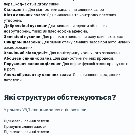
перешкоджають відтоку слини.
Сіаладеніт
: Для діагностики запалення слинних залоз.
Кісти слинних залоз
: Для виявлення та контролю кістозних
утворень.
Доброякісні пухлини
: Для виявлення аденом або інших
новоутворень, таких як плеоморфна аденома.
Злоякісні пухлини
: Для раннього виявлення раку слинних залоз.
Синдром Шегрена
: Для оцінки стану слинних залоз при аутоімунних
захворюваннях.
Хронічний сіаладеніт
: Для моніторингу хронічного запалення.
Абсцеси слинних залоз
: Для діагностики гнійних процесів.
Порушення слиновиділення
: Для оцінки функції залоз при сухості
в роті.
Аномалії розвитку слинних залоз
: Для виявлення вроджених
патологій.
Які структури обстежуються?
У рамках УЗД слинних залоз оцінюються:
Підщелепні слинні залози.
Привушні слинні залози.
Під’язикові слинні залози.