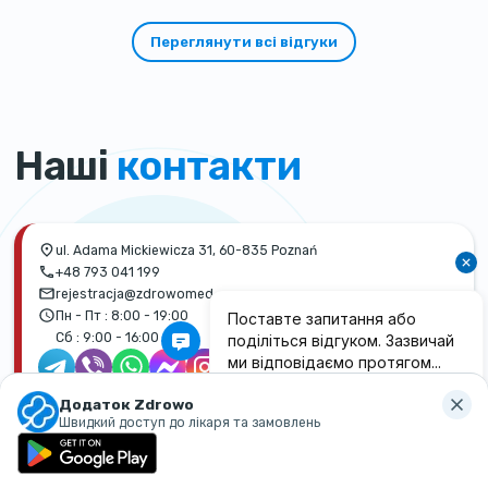
Переглянути всі відгуки
Наші
контакти
ul. Adama Mickiewicza 31, 60-835 Poznań
+48 793 041 199
rejestracja@zdrowomed.com
Пн - Пт :
8:00 - 19:00
Сб :
9:00 - 16:00
Додаток Zdrowo
Прокласти маршрут
Швидкий доступ до лікаря та замовлень