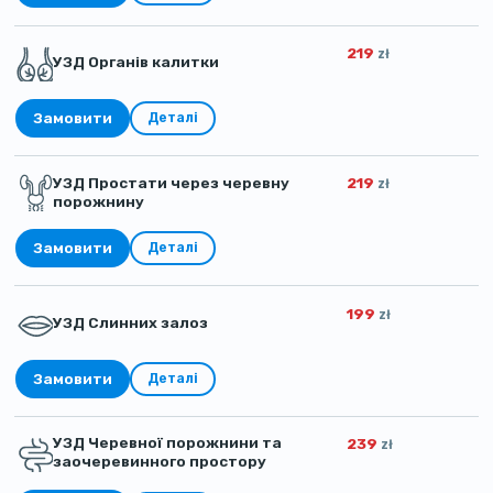
219
zł
УЗД Органів калитки
Замовити
Деталі
УЗД Простати через черевну
219
zł
порожнину
Замовити
Деталі
199
zł
УЗД Слинних залоз
Замовити
Деталі
УЗД Черевної порожнини та
239
zł
заочеревинного простору