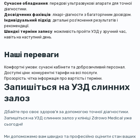
Сучасне обладнання
: передові ультразвукові апарати для точної
діагностики.
Досвідчених фахівців
: лікарі-діагности з багаторічним досвідом.
Індивідуальний підхід
: детальні роз’яснення результатів і
рекомендації.
Швидкі терміни запису
: можливість пройти УЗД у зручний час,
навіть на наступний день.
Наші переваги
Комфортні умови: сучасні кабінети та доброзичливий персонал.
Доступні ціни: конкурентні тарифи на всі послуги.
Прозорість: чітка інформація про вартість і терміни.
Запишіться на УЗД слинних
залоз
Дбайте про своє здоров’я за допомогою точної діагностики.
Запишіться на УЗД слинних залоз у клініці Zdrowo Medical уже
сьогодні!
Ми допоможемо вам швидко та професійно оцінити стан ваших