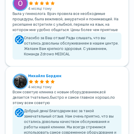
4 місяці тому
Была у гинеколога. Врач провела все необходимые
процедуры, была вежливой, аккуратной и понимающей. На
ресепшене встретили с улыбкой, перешли на язык, на
котором мне удобно общаться. Цены более чем приятные
Спасибо за Ваш отзыв! Рады слышать, что вы
остались довольны обслуживанием в нашем центре.
Желаем Вам крепкого здоровья. С уважением,
Команда Zdrowo MEDICAL
Михайло Бордюк
4 місяці тому
Всем советую клиника с новым оборудованием,всё
делается тчательно,быстро и самое главное хорошо,по
этому всем советую
Добрый день! Благодарим вас за такой
замечательный отзыв. Нам очень приятно, что вы
остались довольны качеством обслуживания и
работы нашей клиники. Мы всегда стремимся
использовать самое современное оборудование и