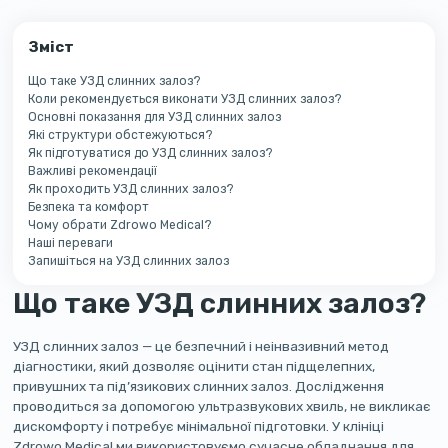
Зміст
Що таке УЗД слинних залоз?
Коли рекомендується виконати УЗД слинних залоз?
Основні показання для УЗД слинних залоз
Які структури обстежуються?
Як підготуватися до УЗД слинних залоз?
Важливі рекомендації
Як проходить УЗД слинних залоз?
Безпека та комфорт
Чому обрати Zdrowo Medical?
Наші переваги
Запишіться на УЗД слинних залоз
Що таке УЗД слинних залоз?
УЗД слинних залоз — це безпечний і неінвазивний метод
діагностики, який дозволяє оцінити стан підщелепних,
привушних та під’язикових слинних залоз. Дослідження
проводиться за допомогою ультразвукових хвиль, не викликає
дискомфорту і потребує мінімальної підготовки. У клініці
Zdrowo Medical ми використовуємо сучасне обладнання для