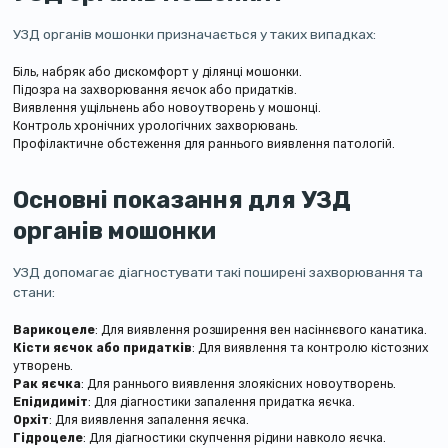
УЗД органів мошонки призначається у таких випадках:
Біль, набряк або дискомфорт у ділянці мошонки.
Підозра на захворювання яєчок або придатків.
Виявлення ущільнень або новоутворень у мошонці.
Контроль хронічних урологічних захворювань.
Профілактичне обстеження для раннього виявлення патологій.
Основні показання для УЗД
органів мошонки
УЗД допомагає діагностувати такі поширені захворювання та
стани:
Варикоцеле
: Для виявлення розширення вен насіннєвого канатика.
Кісти яєчок або придатків
: Для виявлення та контролю кістозних
утворень.
Рак яєчка
: Для раннього виявлення злоякісних новоутворень.
Епідидиміт
: Для діагностики запалення придатка яєчка.
Орхіт
: Для виявлення запалення яєчка.
Гідроцеле
: Для діагностики скупчення рідини навколо яєчка.