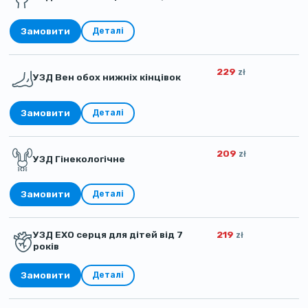
Замовити
Деталі
229
zł
УЗД Вен обох нижніх кінцівок
Замовити
Деталі
209
zł
УЗД Гінекологічне
Замовити
Деталі
УЗД ЕХО серця для дітей від 7
219
zł
років
Замовити
Деталі