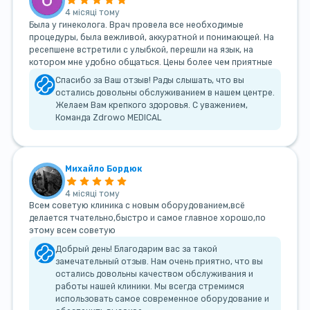
4 місяці тому
Была у гинеколога. Врач провела все необходимые
процедуры, была вежливой, аккуратной и понимающей. На
ресепшене встретили с улыбкой, перешли на язык, на
котором мне удобно общаться. Цены более чем приятные
Спасибо за Ваш отзыв! Рады слышать, что вы
остались довольны обслуживанием в нашем центре.
Желаем Вам крепкого здоровья. С уважением,
Команда Zdrowo MEDICAL
Михайло Бордюк
4 місяці тому
Всем советую клиника с новым оборудованием,всё
делается тчательно,быстро и самое главное хорошо,по
этому всем советую
Добрый день! Благодарим вас за такой
замечательный отзыв. Нам очень приятно, что вы
остались довольны качеством обслуживания и
работы нашей клиники. Мы всегда стремимся
использовать самое современное оборудование и