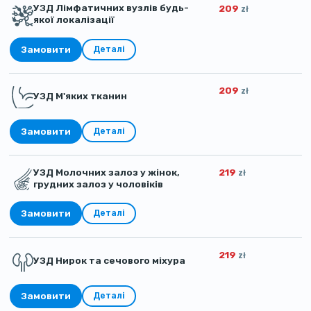
УЗД Лімфатичних вузлів будь-
209
zł
якої локалізації
Замовити
Деталі
209
zł
УЗД М'яких тканин
Замовити
Деталі
УЗД Молочних залоз у жінок,
219
zł
грудних залоз у чоловіків
Замовити
Деталі
219
zł
УЗД Нирок та сечового міхура
Замовити
Деталі