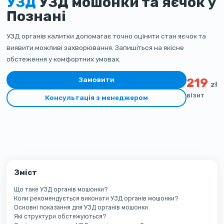
УЗД
УЗД мошонки та яєчок у
Познані
УЗД органів калитки допомагає точно оцінити стан яєчок та
виявити можливі захворювання. Запишіться на якісне
обстеження у комфортних умовах.
Замовити
219
zł
візит
Консультація з менеджером
Зміст
Що таке УЗД органів мошонки?
Коли рекомендується виконати УЗД органів мошонки?
Основні показання для УЗД органів мошонки
Які структури обстежуються?