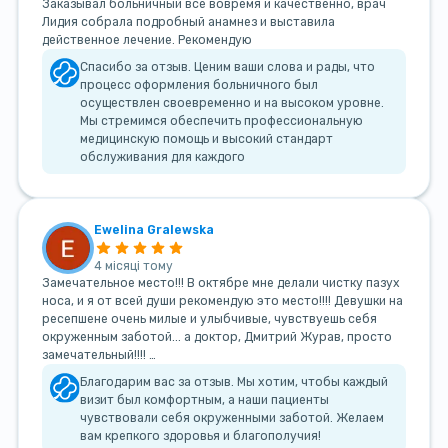
Заказывал больничный все вовремя и качественно, врач
Лидия собрала подробный анамнез и выставила
действенное лечение. Рекомендую
Спасибо за отзыв. Ценим ваши слова и рады, что
процесс оформления больничного был
осуществлен своевременно и на высоком уровне.
Мы стремимся обеспечить профессиональную
медицинскую помощь и высокий стандарт
обслуживания для каждого
Ewelina Gralewska
4 місяці тому
Замечательное место!!! В октябре мне делали чистку пазух
носа, и я от всей души рекомендую это место!!!! Девушки на
ресепшене очень милые и улыбчивые, чувствуешь себя
окруженным заботой... а доктор, Дмитрий Журав, просто
замечательный!!!! …
Благодарим вас за отзыв. Мы хотим, чтобы каждый
визит был комфортным, а наши пациенты
чувствовали себя окруженными заботой. Желаем
вам крепкого здоровья и благополучия!