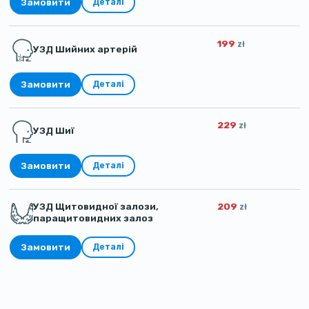
Замовити
Деталі
199
zł
УЗД Шийних артерій
Замовити
Деталі
229
zł
УЗД Шиї
Замовити
Деталі
УЗД Щитовидної залози,
209
zł
паращитовидних залоз
Замовити
Деталі