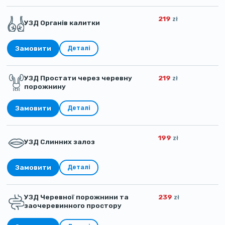
219
zł
УЗД Органів калитки
Замовити
Деталі
УЗД Простати через черевну
219
zł
порожнину
Замовити
Деталі
199
zł
УЗД Слинних залоз
Замовити
Деталі
УЗД Черевної порожнини та
239
zł
заочеревинного простору