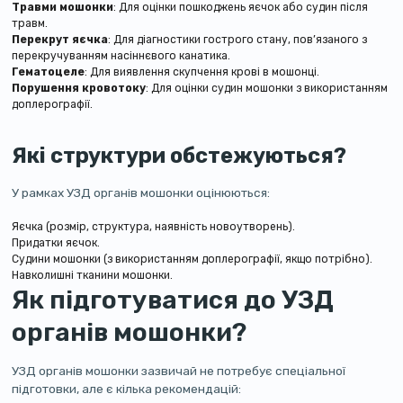
Травми мошонки
: Для оцінки пошкоджень яєчок або судин після
травм.
Перекрут яєчка
: Для діагностики гострого стану, пов’язаного з
перекручуванням насіннєвого канатика.
Гематоцеле
: Для виявлення скупчення крові в мошонці.
Порушення кровотоку
: Для оцінки судин мошонки з використанням
доплерографії.
Які структури обстежуються?
У рамках УЗД органів мошонки оцінюються:
Яєчка (розмір, структура, наявність новоутворень).
Придатки яєчок.
Судини мошонки (з використанням доплерографії, якщо потрібно).
Навколишні тканини мошонки.
Як підготуватися до УЗД
органів мошонки?
УЗД органів мошонки зазвичай не потребує спеціальної
підготовки, але є кілька рекомендацій: