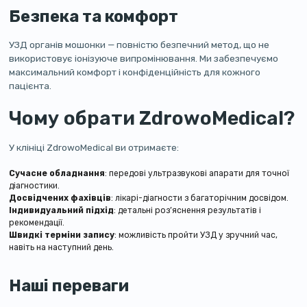
Безпека та комфорт
УЗД органів мошонки — повністю безпечний метод, що не
використовує іонізуюче випромінювання. Ми забезпечуємо
максимальний комфорт і конфіденційність для кожного
пацієнта.
Чому обрати ZdrowoMedical?
У клініці ZdrowoMedical ви отримаєте:
Сучасне обладнання
: передові ультразвукові апарати для точної
діагностики.
Досвідчених фахівців
: лікарі-діагности з багаторічним досвідом.
Індивидуальний підхід
: детальні роз’яснення результатів і
рекомендації.
Швидкі терміни запису
: можливість пройти УЗД у зручний час,
навіть на наступний день.
Наші переваги