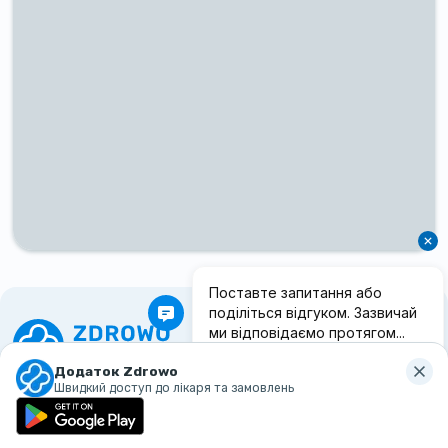
Додаток Zdrowo
ul. Adama Mickiewicza 31, 60-835 Poznań
Швидкий доступ до лікаря та замовлень
+48 793 041 199
rejestracja@zdrowomed.com